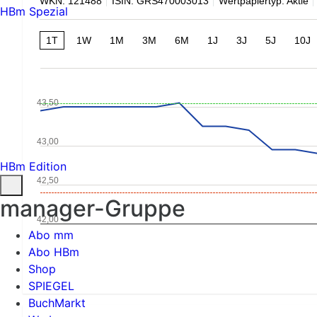
WKN: 121488
ISIN: GRS470003013
Wertpapiertyp: Aktie
HBm Spezial
1T
1W
1M
3M
6M
1J
3J
5J
10J
43,50
43,00
HBm Edition
42,50
manager-Gruppe
42,00
Abo mm
Abo HBm
Shop
SPIEGEL
BuchMarkt