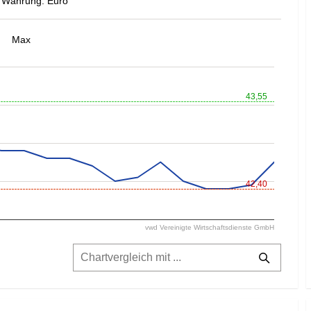
Währung: Euro
Max
43,55
42,40
vwd Vereinigte Wirtschaftsdienste GmbH