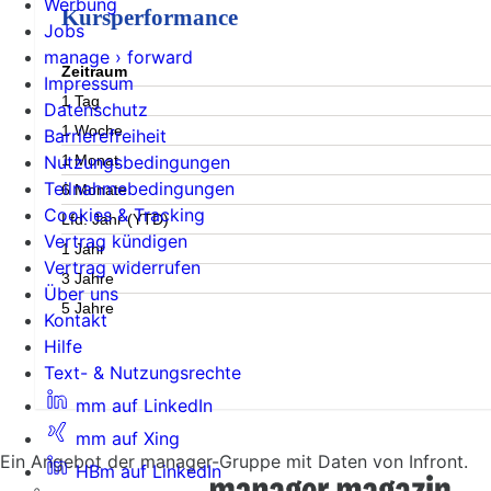
Werbung
Kursperformance
Jobs
manage › forward
Zeitraum
Impressum
1 Tag
Datenschutz
1 Woche
Barrierefreiheit
1 Monat
Nutzungsbedingungen
Teilnahmebedingungen
6 Monate
Cookies & Tracking
Lfd. Jahr (YTD)
Vertrag kündigen
1 Jahr
Vertrag widerrufen
3 Jahre
Über uns
5 Jahre
Kontakt
Hilfe
Text- & Nutzungsrechte
mm auf LinkedIn
mm auf Xing
Ein Angebot der manager-Gruppe mit Daten von Infront.
HBm auf LinkedIn