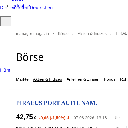
Industrie
Die reichsten Deutschen
Suche
öffnen
PIRAE
manager magazin
Börse
Aktien & Indizes
HBm
Märkte
Aktien & Indizes
Anleihen & Zinsen
Fonds
Rohs
PIRAEUS PORT AUTH. NAM.
42,75
€
-0,65 (-1,50%)
07.08.2026, 13:18:11 Uhr