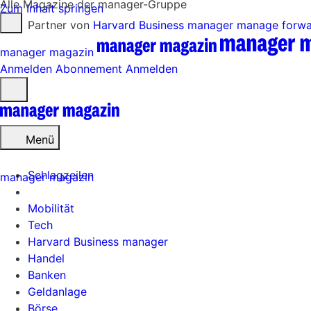
Alle Magazine der manager-Gruppe
Zum Inhalt springen
Partner von
Harvard Business manager
manage forw
manager magazin
Anmelden
Abonnement
Anmelden
Menü
öffnen
Menü
Schlagzeilen
manager magazin
Mobilität
Tech
Harvard Business manager
Handel
Banken
Geldanlage
Börse