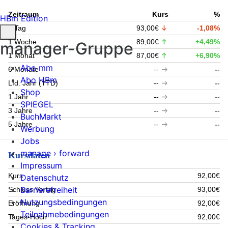
Zeitraum
Kurs
%
HBm Edition
1 Tag
93,00€
-1,08%
1 Woche
89,00€
+4,49%
manager-Gruppe
1 Monat
87,00€
+6,90%
Abo mm
6 Monate
--
--
Abo HBm
Lfd. Jahr (YTD)
--
--
Shop
1 Jahr
--
--
SPIEGEL
3 Jahre
--
--
BuchMarkt
5 Jahre
--
--
Werbung
Jobs
manage › forward
Kursdaten
Impressum
Kurs
92,00€
Datenschutz
Barrierefreiheit
Schluss Vortag
93,00€
Nutzungsbedingungen
Eröffnung
92,00€
Teilnahmebedingungen
Tages-Hoch
92,00€
Cookies & Tracking