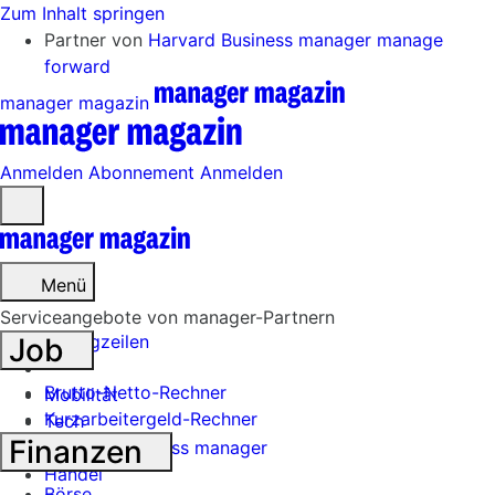
Zum Inhalt springen
Partner von
Harvard Business manager
manage
forward
manager magazin
Anmelden
Abonnement
Anmelden
Menü
öffnen
Menü
Serviceangebote von manager-Partnern
Schlagzeilen
Job
Brutto-Netto-Rechner
Mobilität
Kurzarbeitergeld-Rechner
Tech
Finanzen
Harvard Business manager
Handel
Börse