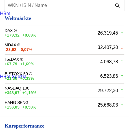
HBm
Weltmärkte
DAX ®
26.319,45
+179,32
+0,69%
MDAX ®
32.407,20
-23,92
-0,07%
TecDAX ®
4.068,78
+67,79
+1,69%
E-STOXX 50 ®
HBm Spezial
6.523,86
+21,30
+0,33%
NASDAQ 100
29.722,30
+348,97
+1,19%
HANG SENG
25.668,03
+136,03
+0,53%
Kursperformance