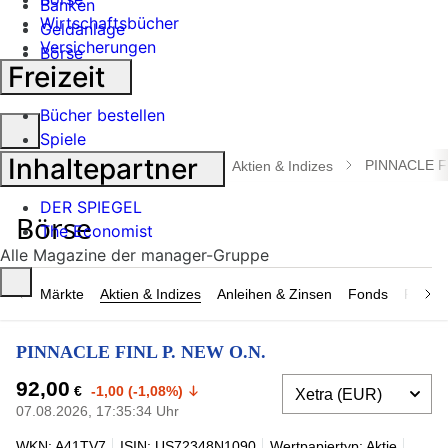
Banken
Wirtschaftsbücher
Geldanlage
Versicherungen
Börse
Freizeit
Industrie
Bücher bestellen
Suche
Spiele
öffnen
Inhaltepartner
PINNACLE FI
manager magazin
Börse
Aktien & Indizes
DER SPIEGEL
The Economist
Alle Magazine der manager-Gruppe
Märkte
Aktien & Indizes
Anleihen & Zinsen
Fonds
Rohsto
PINNACLE FINL P. NEW O.N.
92,00
€
-1,00 (-1,08%)
07.08.2026, 17:35:34 Uhr
WKN: A41TV7
ISIN: US72348N1090
Wertpapiertyp: Aktie