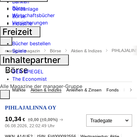
Banken
Börse
Geldanlage
Wirtschaftsbücher
Börse
Versicherungen
Industrie
Freizeit
Suche
Bücher bestellen
öffnen
Spiele
PIHLAJALIN
manager magazin
Börse
Aktien & Indizes
Inhaltepartner
DER SPIEGEL
The Economist
Alle Magazine der manager-Gruppe
Märkte
Aktien & Indizes
Anleihen & Zinsen
Fonds
Rohsto
PIHLAJALINNA OY
10,34
€
±0,00 (±0,00%)
06.08.2026, 22:02:49 Uhr
WKN: A14UF2
ISIN: FI4000092556
Wertpapiertyp: Aktie