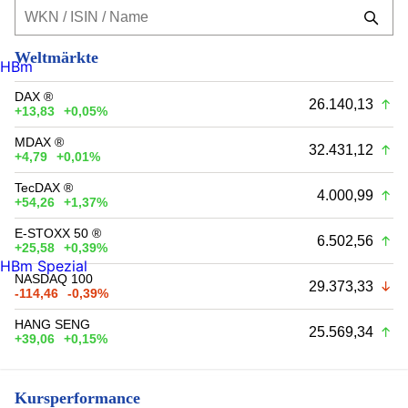
Weltmärkte
HBm
DAX ®
26.140,13
+13,83
+0,05%
MDAX ®
32.431,12
+4,79
+0,01%
TecDAX ®
4.000,99
+54,26
+1,37%
E-STOXX 50 ®
6.502,56
+25,58
+0,39%
HBm Spezial
NASDAQ 100
29.373,33
-114,46
-0,39%
HANG SENG
25.569,34
+39,06
+0,15%
Kursperformance