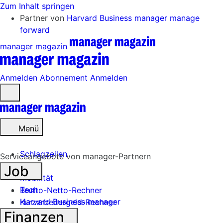
Zum Inhalt springen
Partner von
Harvard Business manager
manage
forward
manager magazin
Anmelden
Abonnement
Anmelden
Menü
öffnen
Menü
Schlagzeilen
Serviceangebote von manager-Partnern
Job
Mobilität
Tech
Brutto-Netto-Rechner
Harvard Business manager
Kurzarbeitergeld-Rechner
Finanzen
Handel