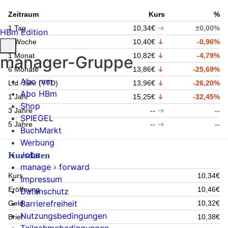
Zeitraum
Kurs
%
1 Tag
10,34€
±0,00%
HBm Edition
1 Woche
10,40€
-0,96%
1 Monat
10,82€
-4,79%
manager-Gruppe
6 Monate
13,86€
-25,69%
Abo mm
Lfd. Jahr (YTD)
13,96€
-26,20%
Abo HBm
1 Jahr
15,25€
-32,45%
Shop
3 Jahre
--
--
SPIEGEL
5 Jahre
--
--
BuchMarkt
Werbung
Jobs
Kursdaten
manage › forward
Kurs
10,34€
Impressum
Eröffnung
10,46€
Datenschutz
Barrierefreiheit
Geld
10,32€
Nutzungsbedingungen
Brief
10,38€