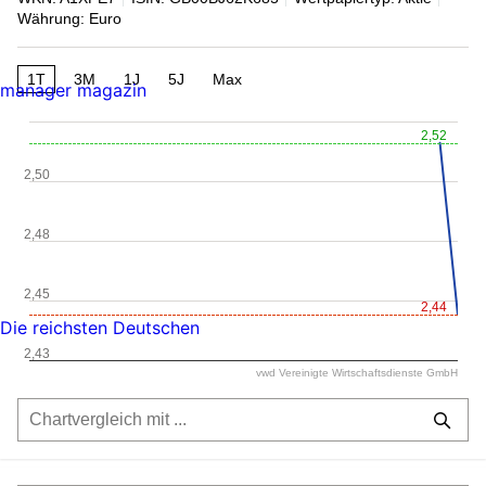
Währung: Euro
1T
3M
1J
5J
Max
manager magazin
2,52
2,50
2,48
2,45
2,44
Die reichsten Deutschen
2,43
vwd Vereinigte Wirtschaftsdienste GmbH