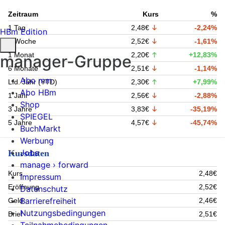
Zeitraum
Kurs
%
1 Tag
2,48€
-2,24%
HBm Edition
1 Woche
2,52€
-1,61%
1 Monat
2,20€
+12,83%
manager-Gruppe
6 Monate
2,51€
-1,14%
Abo mm
Lfd. Jahr (YTD)
2,30€
+7,99%
Abo HBm
1 Jahr
2,56€
-2,88%
Shop
3 Jahre
3,83€
-35,19%
SPIEGEL
5 Jahre
4,57€
-45,74%
BuchMarkt
Werbung
Jobs
Kursdaten
manage › forward
Kurs
2,48€
Impressum
Eröffnung
2,52€
Datenschutz
Barrierefreiheit
Geld
2,46€
Nutzungsbedingungen
Brief
2,51€