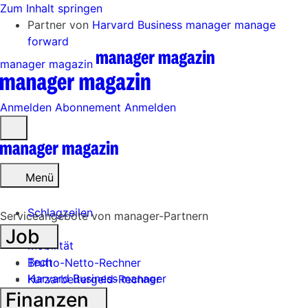
Zum Inhalt springen
Partner von
Harvard Business manager
manage
forward
manager magazin
Anmelden
Abonnement
Anmelden
Menü
öffnen
Menü
Schlagzeilen
Serviceangebote von manager-Partnern
Job
Mobilität
Tech
Brutto-Netto-Rechner
Harvard Business manager
Kurzarbeitergeld-Rechner
Finanzen
Handel