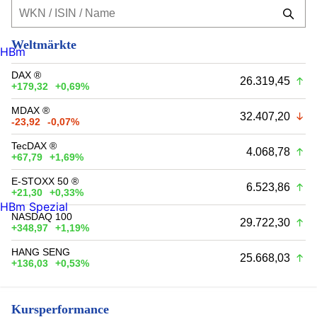
Weltmärkte
HBm
DAX ®
26.319,45
+179,32
+0,69%
MDAX ®
32.407,20
-23,92
-0,07%
TecDAX ®
4.068,78
+67,79
+1,69%
E-STOXX 50 ®
6.523,86
+21,30
+0,33%
HBm Spezial
NASDAQ 100
29.722,30
+348,97
+1,19%
HANG SENG
25.668,03
+136,03
+0,53%
Kursperformance