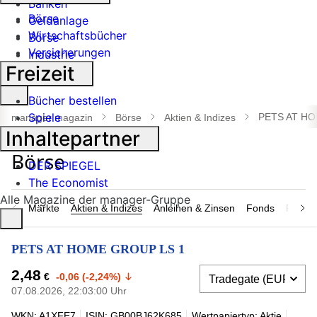
Banken
Börse
Geldanlage
Wirtschaftsbücher
Börse
Versicherungen
Industrie
Freizeit
Suche
Bücher bestellen
öffnen
Spiele
PETS AT HO
manager magazin
Börse
Aktien & Indizes
Inhaltepartner
DER SPIEGEL
The Economist
Alle Magazine der manager-Gruppe
Märkte
Aktien & Indizes
Anleihen & Zinsen
Fonds
Rohsto
PETS AT HOME GROUP LS 1
2,48
€
-0,06 (-2,24%)
07.08.2026, 22:03:00 Uhr
WKN: A1XFE7
ISIN: GB00BJ62K685
Wertpapiertyp: Aktie