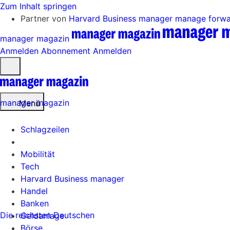
Zum Inhalt springen
Partner von
Harvard Business manager
manage forw
manager magazin
Anmelden
Abonnement
Anmelden
Menü
öffnen
manager magazin
Menü
Schlagzeilen
Mobilität
Tech
Harvard Business manager
Handel
Banken
Die reichsten Deutschen
Geldanlage
Börse