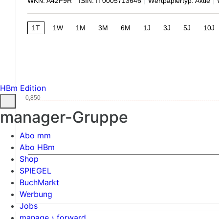
WKN: A42F9R
ISIN: IT0005713646
Wertpapiertyp: Aktie
1T
1W
1M
3M
6M
1J
3J
5J
10J
HBm Edition
0,850
manager-Gruppe
Abo mm
Abo HBm
Shop
SPIEGEL
BuchMarkt
Werbung
Jobs
manage › forward