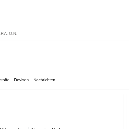
P.A. O.N.
toffe
Devisen
Nachrichten