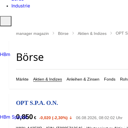
Industrie
Suche
öffnen
OPT S.
manager magazin
Börse
Aktien & Indizes
HBm
Märkte
Aktien & Indizes
Anleihen & Zinsen
Fonds
Rohs
OPT S.P.A. O.N.
0,850
HBm Spezial
€
-0,020 (-2,30%)
06.08.2026, 08:02:02 Uhr