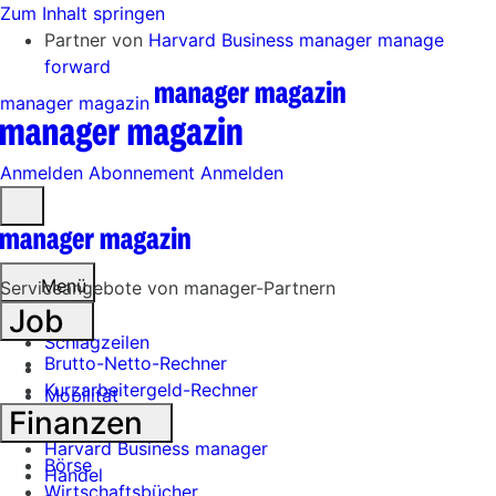
Zum Inhalt springen
Partner von
Harvard Business manager
manage
forward
manager magazin
Anmelden
Abonnement
Anmelden
Menü
öffnen
Menü
Serviceangebote von manager-Partnern
Job
Schlagzeilen
Brutto-Netto-Rechner
Kurzarbeitergeld-Rechner
Mobilität
Finanzen
Tech
Harvard Business manager
Börse
Handel
Wirtschaftsbücher