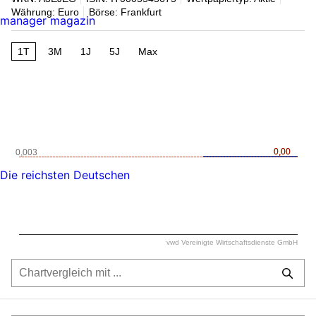
Währung: Euro
Börse: Frankfurt
manager magazin
1T
3M
1J
5J
Max
0,00
0,00
0,003
Die reichsten Deutschen
vwd Vereinigte Wirtschaftsdienste GmbH