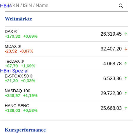
HBm
Weltmärkte
DAX ®
26.319,45
+179,32
+0,69%
MDAX ®
32.407,20
-23,92
-0,07%
TecDAX ®
4.068,78
+67,79
+1,69%
HBm Spezial
E-STOXX 50 ®
6.523,86
+21,30
+0,33%
NASDAQ 100
29.722,30
+348,97
+1,19%
HANG SENG
25.668,03
+136,03
+0,53%
Kursperformance