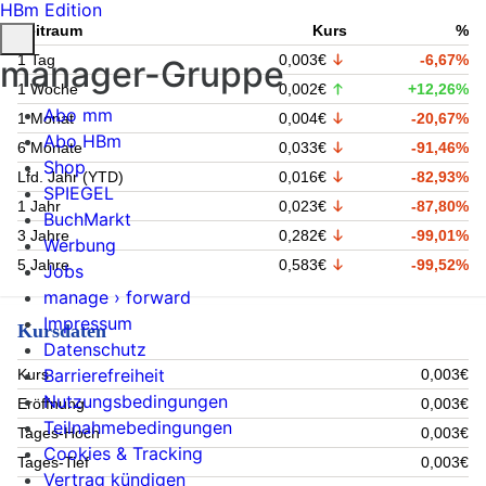
HBm Edition
Zeitraum
Kurs
%
1 Tag
0,003€
-6,67%
manager-Gruppe
1 Woche
0,002€
+12,26%
Abo mm
1 Monat
0,004€
-20,67%
Abo HBm
6 Monate
0,033€
-91,46%
Shop
Lfd. Jahr (YTD)
0,016€
-82,93%
SPIEGEL
1 Jahr
0,023€
-87,80%
BuchMarkt
3 Jahre
0,282€
-99,01%
Werbung
5 Jahre
0,583€
-99,52%
Jobs
manage › forward
Impressum
Kursdaten
Datenschutz
Barrierefreiheit
Kurs
0,003€
Nutzungsbedingungen
Eröffnung
0,003€
Teilnahmebedingungen
Tages-Hoch
0,003€
Cookies & Tracking
Tages-Tief
0,003€
Vertrag kündigen