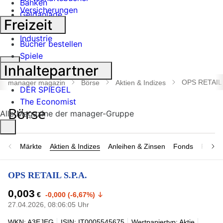
Banken
Versicherungen
Geldanlage
Freizeit
Börse
Industrie
Bücher bestellen
Spiele
Suche
Inhaltepartner
öffnen
OPS RETAIL 
manager magazin
Börse
Aktien & Indizes
DER SPIEGEL
The Economist
Alle Magazine der manager-Gruppe
Märkte
Aktien & Indizes
Anleihen & Zinsen
Fonds
Rohsto
OPS RETAIL S.P.A.
0,003
€
-0,000 (-6,67%)
27.04.2026, 08:06:05 Uhr
WKN: A3EJEG
ISIN: IT0005545675
Wertpapiertyp: Aktie