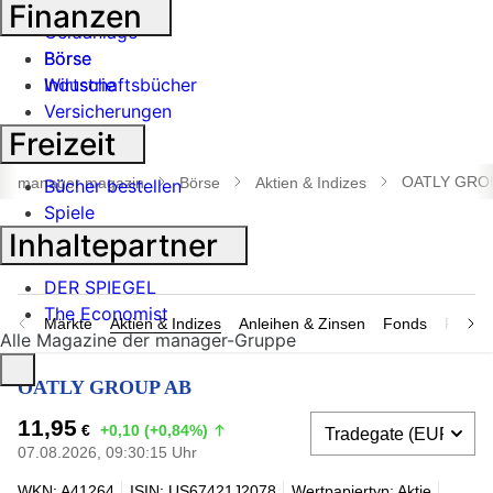
Banken
Finanzen
Geldanlage
Börse
Börse
Industrie
Wirtschaftsbücher
Versicherungen
Freizeit
Suche
öffnen
OATLY GRO
manager magazin
Börse
Aktien & Indizes
Bücher bestellen
Spiele
Inhaltepartner
DER SPIEGEL
The Economist
Märkte
Aktien & Indizes
Anleihen & Zinsen
Fonds
Rohsto
Alle Magazine der manager-Gruppe
OATLY GROUP AB
11,95
€
+0,10 (+0,84%)
07.08.2026, 09:30:15 Uhr
WKN: A41264
ISIN: US67421J2078
Wertpapiertyp: Aktie