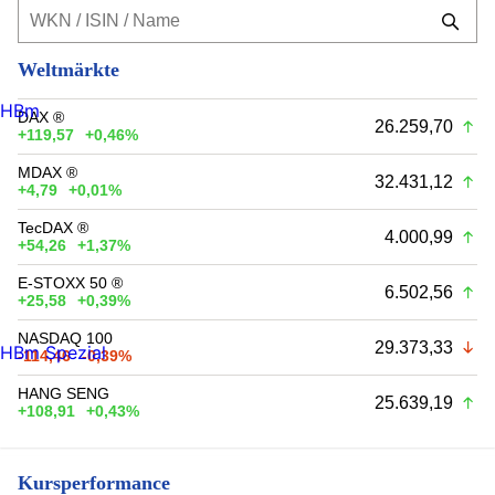
Weltmärkte
HBm
DAX ®
26.259,70
+119,57
+0,46%
MDAX ®
32.431,12
+4,79
+0,01%
TecDAX ®
4.000,99
+54,26
+1,37%
E-STOXX 50 ®
6.502,56
+25,58
+0,39%
NASDAQ 100
29.373,33
HBm Spezial
-114,46
-0,39%
HANG SENG
25.639,19
+108,91
+0,43%
Kursperformance