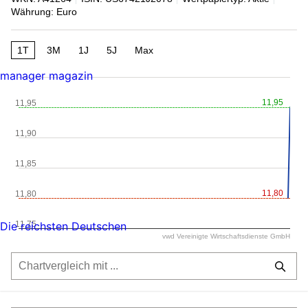
Währung: Euro
1T
3M
1J
5J
Max
manager magazin
11,95
11,95
11,90
11,85
11,80
11,80
11,75
Die reichsten Deutschen
vwd Vereinigte Wirtschaftsdienste GmbH