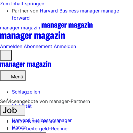
Zum Inhalt springen
Partner von
Harvard Business manager
manage
forward
manager magazin
Anmelden
Abonnement
Anmelden
Menü
öffnen
Menü
Schlagzeilen
Serviceangebote von manager-Partnern
Mobilität
Job
Tech
Harvard Business manager
Brutto-Netto-Rechner
Handel
Kurzarbeitergeld-Rechner