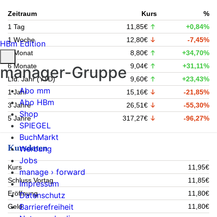
Zeitraum
Kurs
%
1 Tag
11,85€
+0,84%
1 Woche
12,80€
-7,45%
HBm Edition
1 Monat
8,80€
+34,70%
6 Monate
9,04€
+31,11%
manager-Gruppe
Lfd. Jahr (YTD)
9,60€
+23,43%
Abo mm
1 Jahr
15,16€
-21,85%
Abo HBm
3 Jahre
26,51€
-55,30%
Shop
5 Jahre
317,27€
-96,27%
SPIEGEL
BuchMarkt
Kursdaten
Werbung
Jobs
Kurs
11,95€
manage › forward
Schluss Vortag
11,85€
Impressum
Eröffnung
11,80€
Datenschutz
Barrierefreiheit
Geld
11,80€