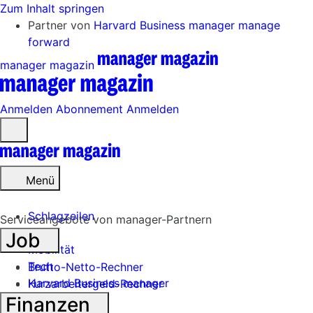
Zum Inhalt springen
Partner von
Harvard Business manager
manage
forward
manager magazin
Anmelden
Abonnement
Anmelden
Menü
öffnen
Menü
Schlagzeilen
Serviceangebote von manager-Partnern
Job
Mobilität
Tech
Brutto-Netto-Rechner
Harvard Business manager
Kurzarbeitergeld-Rechner
Finanzen
Handel