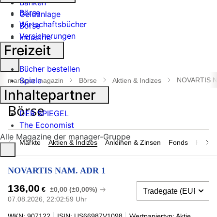
Banken
Börse
Geldanlage
Wirtschaftsbücher
Börse
Versicherungen
Industrie
Freizeit
Suche
Bücher bestellen
öffnen
Spiele
NOVARTIS N
manager magazin
Börse
Aktien & Indizes
Inhaltepartner
DER SPIEGEL
The Economist
Alle Magazine der manager-Gruppe
Märkte
Aktien & Indizes
Anleihen & Zinsen
Fonds
Rohsto
NOVARTIS NAM. ADR 1
136,00
€
±0,00 (±0,00%)
07.08.2026, 22:02:59 Uhr
WKN: 907122
ISIN: US66987V1098
Wertpapiertyp: Aktie