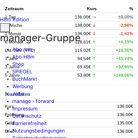
Zeitraum
Kurs
%
1 Tag
136,00€
±0,00%
HBm Edition
1 Woche
138,00€
-2,90%
1 Monat
136,00€
-1,47%
manager-Gruppe
6 Monate
128,61€
+4,19%
Abo mm
Lfd. Jahr (YTD)
115,02€
+16,50%
Abo HBm
1 Jahr
94,54€
+41,74%
Shop
3 Jahre
69,45€
+92,95%
SPIEGEL
5 Jahre
53,80€
+149,06%
BuchMarkt
Werbung
Jobs
Kursdaten
manage › forward
Kurs
136,00€
Impressum
Eröffnung
136,00€
Datenschutz
Barrierefreiheit
Geld
135,00€
Nutzungsbedingungen
Brief
136,00€