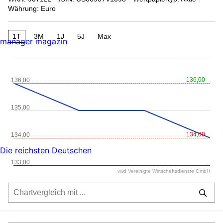
Währung: Euro
1T
3M
1J
5J
Max
manager magazin
136,00
136,00
135,00
134,00
134,00
Die reichsten Deutschen
133,00
vwd Vereinigte Wirtschaftsdienste GmbH