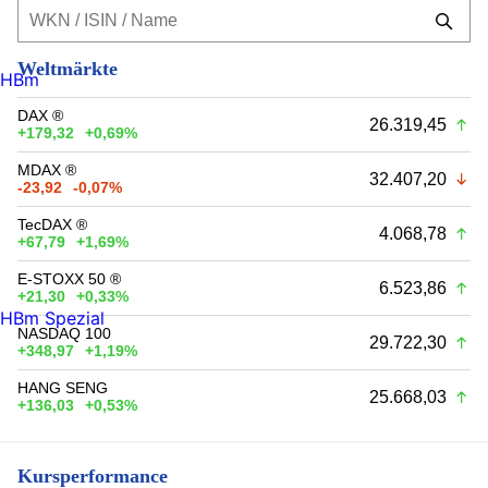
Weltmärkte
HBm
DAX ®
26.319,45
+179,32
+0,69%
MDAX ®
32.407,20
-23,92
-0,07%
TecDAX ®
4.068,78
+67,79
+1,69%
E-STOXX 50 ®
6.523,86
+21,30
+0,33%
HBm Spezial
NASDAQ 100
29.722,30
+348,97
+1,19%
HANG SENG
25.668,03
+136,03
+0,53%
Kursperformance