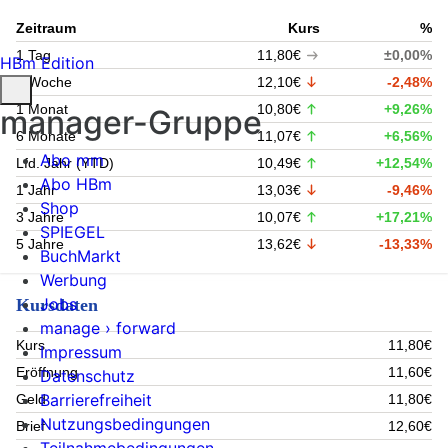
Zeitraum
Kurs
%
1 Tag
11,80€
±0,00%
HBm Edition
1 Woche
12,10€
-2,48%
1 Monat
10,80€
+9,26%
manager-Gruppe
6 Monate
11,07€
+6,56%
Abo mm
Lfd. Jahr (YTD)
10,49€
+12,54%
Abo HBm
1 Jahr
13,03€
-9,46%
Shop
3 Jahre
10,07€
+17,21%
SPIEGEL
5 Jahre
13,62€
-13,33%
BuchMarkt
Werbung
Jobs
Kursdaten
manage › forward
Kurs
11,80€
Impressum
Eröffnung
11,60€
Datenschutz
Barrierefreiheit
Geld
11,80€
Nutzungsbedingungen
Brief
12,60€