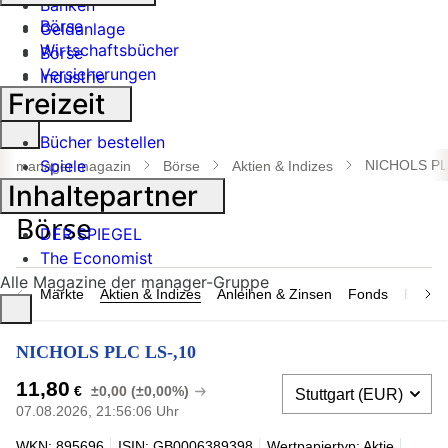
Banken
Börse
Geldanlage
Wirtschaftsbücher
Börse
Versicherungen
Industrie
Freizeit
Suche
Bücher bestellen
öffnen
Spiele
NICHOLS PL
manager magazin
Börse
Aktien & Indizes
Inhaltepartner
DER SPIEGEL
The Economist
Alle Magazine der manager-Gruppe
Märkte
Aktien & Indizes
Anleihen & Zinsen
Fonds
Rohsto
NICHOLS PLC LS-,10
11,80
€
±0,00 (±0,00%)
07.08.2026, 21:56:06 Uhr
WKN: 895696
ISIN: GB0006389398
Wertpapiertyp: Aktie