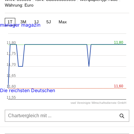
Währung: Euro
1T
3M
1J
5J
Max
manager magazin
11,80
11,80
11,75
11,70
11,65
11,60
11,60
Die reichsten Deutschen
11,55
vwd Vereinigte Wirtschaftsdienste GmbH