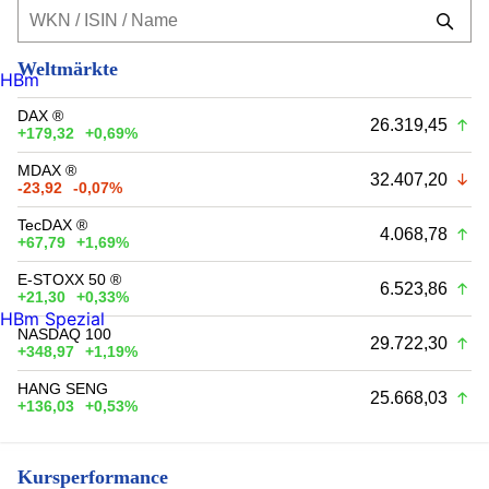
Weltmärkte
HBm
DAX ®
26.319,45
+179,32
+0,69%
MDAX ®
32.407,20
-23,92
-0,07%
TecDAX ®
4.068,78
+67,79
+1,69%
E-STOXX 50 ®
6.523,86
+21,30
+0,33%
HBm Spezial
NASDAQ 100
29.722,30
+348,97
+1,19%
HANG SENG
25.668,03
+136,03
+0,53%
Kursperformance