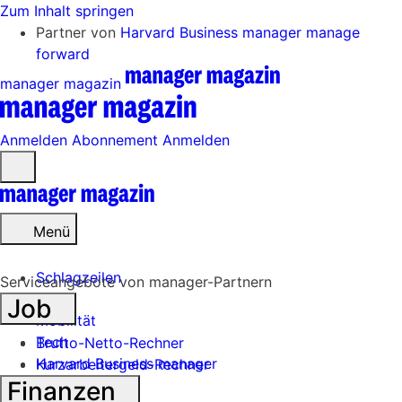
Zum Inhalt springen
Partner von
Harvard Business manager
manage
forward
manager magazin
Anmelden
Abonnement
Anmelden
Menü
öffnen
Menü
Schlagzeilen
Serviceangebote von manager-Partnern
Job
Mobilität
Tech
Brutto-Netto-Rechner
Harvard Business manager
Kurzarbeitergeld-Rechner
Finanzen
Handel