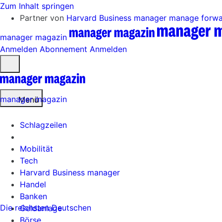
Zum Inhalt springen
Partner von
Harvard Business manager
manage forw
manager magazin
Anmelden
Abonnement
Anmelden
Menü
öffnen
manager magazin
Menü
Schlagzeilen
Mobilität
Tech
Harvard Business manager
Handel
Banken
Die reichsten Deutschen
Geldanlage
Börse