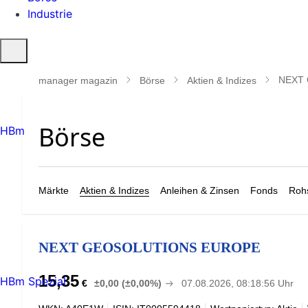
Industrie
Suche
öffnen
NEXT
manager magazin
Börse
Aktien & Indizes
HBm
Märkte
Aktien & Indizes
Anleihen & Zinsen
Fonds
Rohs
NEXT GEOSOLUTIONS EUROPE
15,35
HBm Spezial
€
±0,00 (±0,00%)
07.08.2026, 08:18:56 Uhr