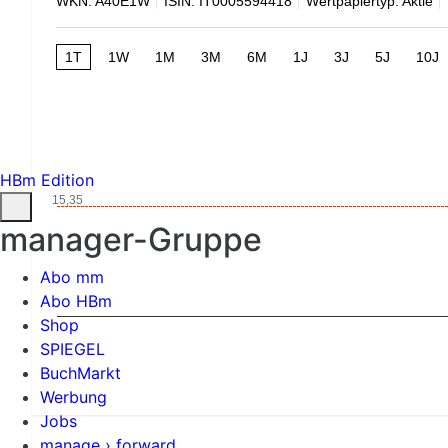
WKN: A40E1W
ISIN: IT0005594418
Wertpapiertyp: Aktie
1T
1W
1M
3M
6M
1J
3J
5J
10J
HBm Edition
15,35
manager-Gruppe
Abo mm
Abo HBm
Shop
SPIEGEL
BuchMarkt
Werbung
Jobs
manage › forward