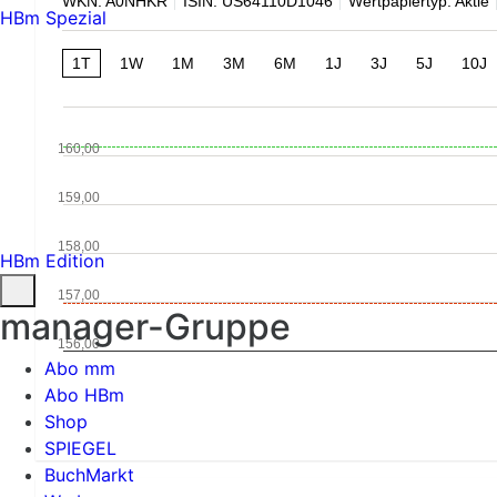
WKN: A0NHKR
ISIN: US64110D1046
Wertpapiertyp: Aktie
HBm Spezial
1T
1W
1M
3M
6M
1J
3J
5J
10J
160,00
159,00
158,00
HBm Edition
157,00
manager-Gruppe
156,00
Abo mm
Abo HBm
Shop
SPIEGEL
BuchMarkt