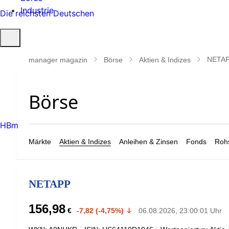
Industrie
Die reichsten Deutschen
Suche
öffnen
NETA
manager magazin
Börse
Aktien & Indizes
HBm
Märkte
Aktien & Indizes
Anleihen & Zinsen
Fonds
Rohs
NETAPP
156,98
€
-7,82 (-4,75%)
06.08.2026, 23:00:01 Uhr