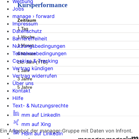
Werbung
Kursperformance
Jobs
manage › forward
Zeitraum
Impressum
1 Tag
Datenschutz
1 Woche
Barrierefreiheit
1 Monat
Nutzungsbedingungen
Teilnahmebedingungen
6 Monate
Cookies & Tracking
Lfd. Jahr (YTD)
Vertrag kündigen
1 Jahr
Vertrag widerrufen
3 Jahre
Über uns
5 Jahre
Kontakt
Hilfe
Text- & Nutzungsrechte
mm auf LinkedIn
mm auf Xing
Ein Angebot der manager-Gruppe mit Daten von Infront.
HBm auf LinkedIn