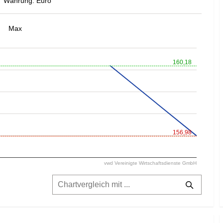
Währung: Euro
Max
160,18
156,98
vwd Vereinigte Wirtschaftsdienste GmbH