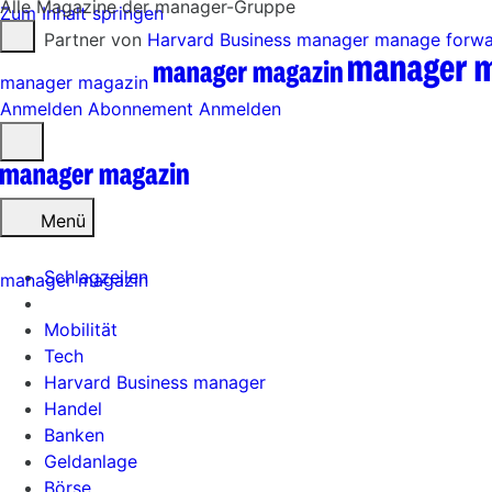
Alle Magazine der manager-Gruppe
Zum Inhalt springen
Partner von
Harvard Business manager
manage forw
manager magazin
Anmelden
Abonnement
Anmelden
Menü
öffnen
Menü
Schlagzeilen
manager magazin
Mobilität
Tech
Harvard Business manager
Handel
Banken
Geldanlage
Börse