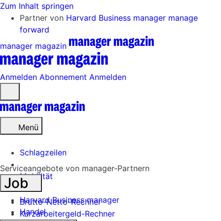
Zum Inhalt springen
Partner von
Harvard Business manager
manage
forward
manager magazin
Anmelden
Abonnement
Anmelden
Menü
öffnen
Menü
Schlagzeilen
Serviceangebote von manager-Partnern
Mobilität
Job
Tech
Harvard Business manager
Brutto-Netto-Rechner
Handel
Kurzarbeitergeld-Rechner