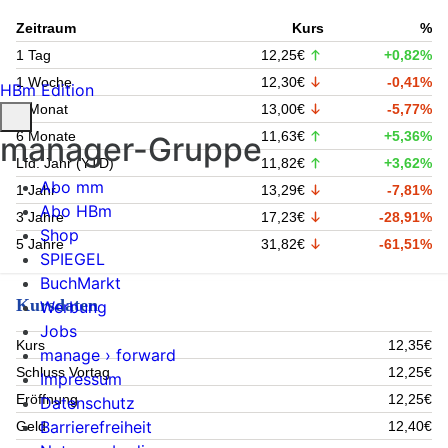
Zeitraum
Kurs
%
1 Tag
12,25€
+0,82%
1 Woche
12,30€
-0,41%
HBm Edition
1 Monat
13,00€
-5,77%
6 Monate
11,63€
+5,36%
manager-Gruppe
Lfd. Jahr (YTD)
11,82€
+3,62%
Abo mm
1 Jahr
13,29€
-7,81%
Abo HBm
3 Jahre
17,23€
-28,91%
Shop
5 Jahre
31,82€
-61,51%
SPIEGEL
BuchMarkt
Kursdaten
Werbung
Jobs
Kurs
12,35€
manage › forward
Schluss Vortag
12,25€
Impressum
Eröffnung
12,25€
Datenschutz
Barrierefreiheit
Geld
12,40€