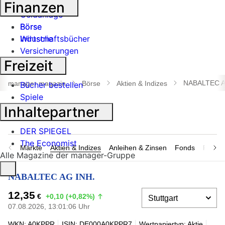
Banken
Finanzen
Geldanlage
Börse
Börse
Industrie
Wirtschaftsbücher
Versicherungen
Freizeit
Suche
öffnen
NABALTEC A
manager magazin
Börse
Aktien & Indizes
Bücher bestellen
Spiele
Inhaltepartner
DER SPIEGEL
The Economist
Märkte
Aktien & Indizes
Anleihen & Zinsen
Fonds
Rohsto
Alle Magazine der manager-Gruppe
NABALTEC AG INH.
12,35
€
+0,10 (+0,82%)
07.08.2026, 13:01:06 Uhr
WKN: A0KPPR
ISIN: DE000A0KPPR7
Wertpapiertyp: Aktie