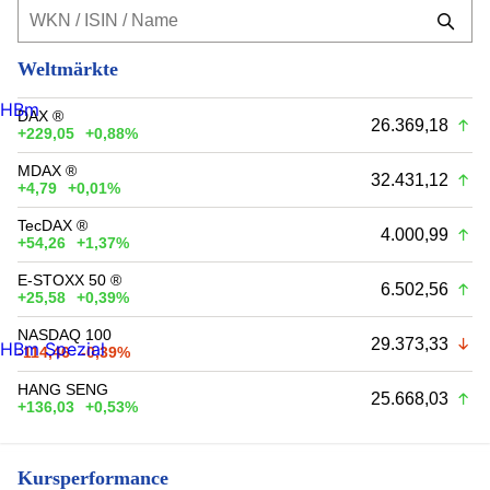
Weltmärkte
HBm
DAX ®
26.369,18
+229,05
+0,88%
MDAX ®
32.431,12
+4,79
+0,01%
TecDAX ®
4.000,99
+54,26
+1,37%
E-STOXX 50 ®
6.502,56
+25,58
+0,39%
NASDAQ 100
29.373,33
HBm Spezial
-114,46
-0,39%
HANG SENG
25.668,03
+136,03
+0,53%
Kursperformance