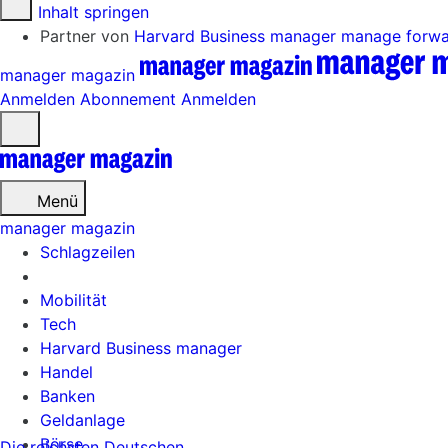
Zum Inhalt springen
Partner von
Harvard Business manager
manage forw
manager magazin
Anmelden
Abonnement
Anmelden
Menü
öffnen
Menü
manager magazin
Schlagzeilen
Mobilität
Tech
Harvard Business manager
Handel
Banken
Geldanlage
Börse
Die reichsten Deutschen