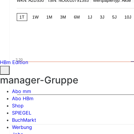
WKN: A2DS30
ISIN: NO0010791353
Wertpapiertyp: Aktie
1T
1W
1M
3M
6M
1J
3J
5J
10J
2,20
HBm Edition
manager-Gruppe
Abo mm
Abo HBm
Shop
SPIEGEL
BuchMarkt
Werbung