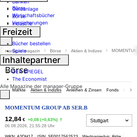
Banken
Börse
Geldanlage
Wirtschaftsbücher
Börse
Versicherungen
Industrie
Freizeit
Suche
Bücher bestellen
öffnen
Spiele
MOMENTUM 
manager magazin
Börse
Aktien & Indizes
Inhaltepartner
DER SPIEGEL
The Economist
Alle Magazine der manager-Gruppe
Märkte
Aktien & Indizes
Anleihen & Zinsen
Fonds
Rohsto
MOMENTUM GROUP AB SER.B
12,84
€
+0,08 (+0,63%)
06.08.2026, 21:55:28 Uhr
WKN: A3DH17
ISIN: SE0017562523
Wertpapiertyp: Aktie