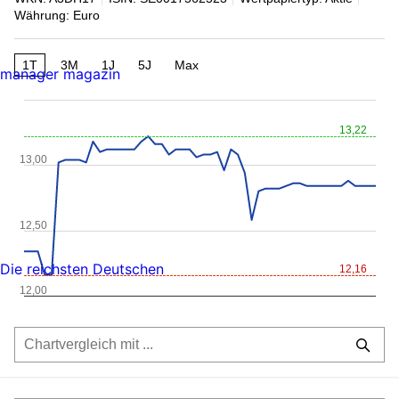
Währung: Euro
1T
3M
1J
5J
Max
manager magazin
13,22
13,00
12,50
Die reichsten Deutschen
12,16
12,00