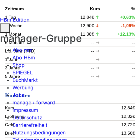
Zeitraum
Kurs
%
1 Tag
12,84€
+0,63%
HBm Edition
1 Woche
12,90€
-1,09%
1 Monat
11,38€
+12,13%
manager-Gruppe
6 Monate
--
--
Abo mm
Lfd. Jahr (YTD)
--
--
Abo HBm
1 Jahr
--
--
Shop
3 Jahre
--
--
SPIEGEL
5 Jahre
--
--
BuchMarkt
Werbung
Jobs
Kursdaten
manage › forward
Kurs
12,84€
Impressum
Eröffnung
12,32€
Datenschutz
Barrierefreiheit
Geld
12,72€
Nutzungsbedingungen
Brief
13,50€