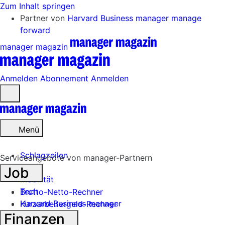
Zum Inhalt springen
Partner von
Harvard Business manager
manage
forward
manager magazin
Anmelden
Abonnement
Anmelden
Menü
öffnen
Menü
Schlagzeilen
Serviceangebote von manager-Partnern
Job
Mobilität
Tech
Brutto-Netto-Rechner
Harvard Business manager
Kurzarbeitergeld-Rechner
Finanzen
Handel