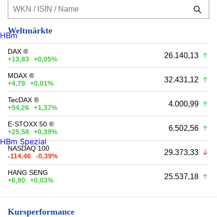
Weltmärkte
HBm
DAX ®
26.140,13
+13,83
+0,05%
MDAX ®
32.431,12
+4,79
+0,01%
TecDAX ®
4.000,99
+54,26
+1,37%
E-STOXX 50 ®
6.502,56
+25,58
+0,39%
HBm Spezial
NASDAQ 100
29.373,33
-114,46
-0,39%
HANG SENG
25.537,18
+6,90
+0,03%
Kursperformance