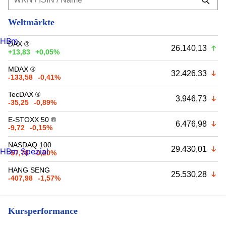
Weltmärkte
HBm
DAX ®
26.140,13
+13,83
+0,05%
MDAX ®
32.426,33
-133,58
-0,41%
TecDAX ®
3.946,73
-35,25
-0,89%
E-STOXX 50 ®
6.476,98
-9,72
-0,15%
NASDAQ 100
29.430,01
HBm Spezial
-57,78
-0,20%
HANG SENG
25.530,28
-407,98
-1,57%
Kursperformance