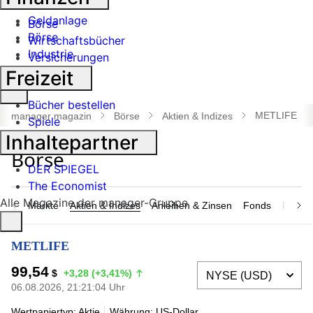
Banken
Geldanlage
Börse
Börse
Wirtschaftsbücher
Industrie
Versicherungen
Freizeit
Suche
Bücher bestellen
öffnen
METLIFE
manager magazin
Börse
Aktien & Indizes
Spiele
Inhaltepartner
DER SPIEGEL
The Economist
Alle Magazine der manager-Gruppe
Märkte
Aktien & Indizes
Anleihen & Zinsen
Fonds
Rohsto
METLIFE
99,54
$
+3,28 (+3,41%)
06.08.2026, 21:21:04 Uhr
Wertpapiertyp: Aktie
Währung: US-Dollar