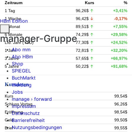
Zeitraum
Kurs
%
1 Tag
96,26$
+3,41%
1 Woche
96,42$
-0,17%
HBm Edition
1 Monat
89,51$
+7,55%
6 Monate
74,29$
+29,58%
manager-Gruppe
Lfd. Jahr (YTD)
77,30$
+24,52%
Abo mm
1 Jahr
72,81$
+32,20%
Abo HBm
3 Jahre
57,65$
+66,97%
Shop
5 Jahre
50,22$
+91,68%
SPIEGEL
BuchMarkt
Kursdaten
Werbung
Jobs
Kurs
99,54$
manage › forward
Schluss Vortag
96,26$
Impressum
Eröffnung
98,54$
Datenschutz
Barrierefreiheit
Geld
99,50$
Nutzungsbedingungen
Brief
99,55$