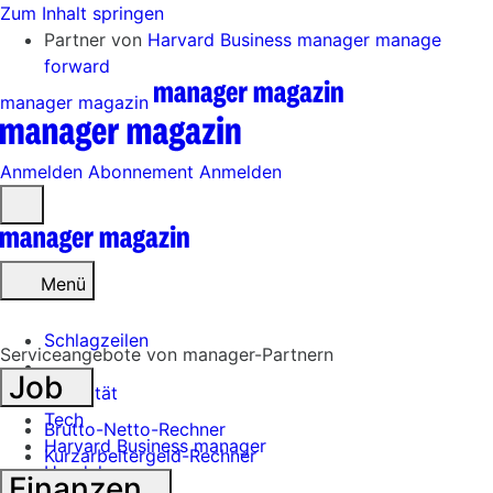
Zum Inhalt springen
Partner von
Harvard Business manager
manage
forward
manager magazin
Anmelden
Abonnement
Anmelden
Menü
öffnen
Menü
Schlagzeilen
Serviceangebote von manager-Partnern
Job
Mobilität
Tech
Brutto-Netto-Rechner
Harvard Business manager
Kurzarbeitergeld-Rechner
Handel
Finanzen