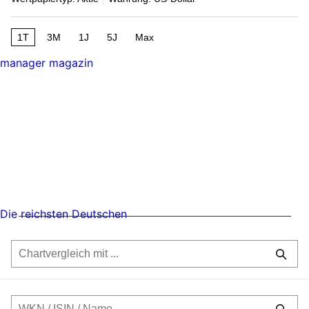
1T
3M
1J
5J
Max
manager magazin
Die reichsten Deutschen