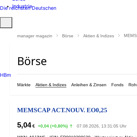
Industrie
Die reichsten Deutschen
Suche
öffnen
MEMSC
manager magazin
Börse
Aktien & Indizes
HBm
Märkte
Aktien & Indizes
Anleihen & Zinsen
Fonds
Rohs
MEMSCAP ACT.NOUV. EO0,25
5,04
€
+0,04 (+0,80%)
07.08.2026, 13:31:05 Uhr