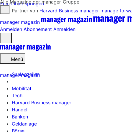
Alle Magazine der manager-Gruppe
Zum Inhalt springen
Partner von
Harvard Business manager
manage forw
manager magazin
Anmelden
Abonnement
Anmelden
Menü
öffnen
Menü
Schlagzeilen
manager magazin
Mobilität
Tech
Harvard Business manager
Handel
Banken
Geldanlage
Börse