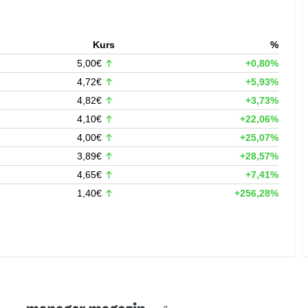
Kurs
%
5,00€
+0,80%
4,72€
+5,93%
4,82€
+3,73%
4,10€
+22,06%
4,00€
+25,07%
3,89€
+28,57%
4,65€
+7,41%
1,40€
+256,28%