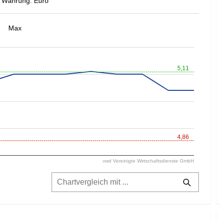
Währung: Euro
Max
5,11
4,86
vwd Vereinigte Wirtschaftsdienste GmbH