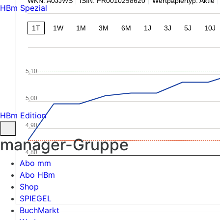
WKN: A0JJWS
ISIN: FR0010298620
Wertpapiertyp: Aktie
HBm Spezial
1T
1W
1M
3M
6M
1J
3J
5J
10J
5,10
5,00
HBm Edition
4,90
manager-Gruppe
4,80
Abo mm
Abo HBm
Shop
SPIEGEL
BuchMarkt