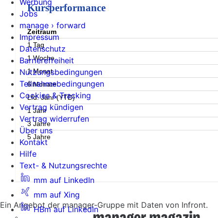
Werbung
Kursperformance
Jobs
manage › forward
Zeitraum
Impressum
1 Tag
Datenschutz
1 Woche
Barrierefreiheit
1 Monat
Nutzungsbedingungen
Teilnahmebedingungen
6 Monate
Cookies & Tracking
Lfd. Jahr (YTD)
Vertrag kündigen
1 Jahr
Vertrag widerrufen
3 Jahre
Über uns
5 Jahre
Kontakt
Hilfe
Text- & Nutzungsrechte
mm auf LinkedIn
mm auf Xing
Ein Angebot der manager-Gruppe mit Daten von Infront.
HBm auf LinkedIn