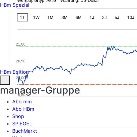
Wertpapiertyp: Aktie
Währung: US-Dollar
HBm Spezial
1T
1W
1M
3M
6M
1J
3J
5J
10J
21,00
20,50
HBm Edition
20,00
manager-Gruppe
19,50
Abo mm
Abo HBm
Shop
SPIEGEL
BuchMarkt