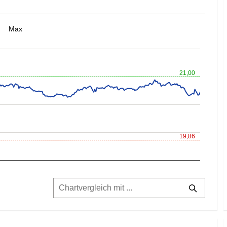
Max
21,00
19,86