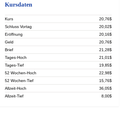
Kursdaten
Kurs
20,76$
Schluss Vortag
20,02$
Eröffnung
20,16$
Geld
20,76$
Brief
21,28$
Tages-Hoch
21,01$
Tages-Tief
19,85$
52 Wochen-Hoch
22,98$
52 Wochen-Tief
15,76$
Allzeit-Hoch
36,05$
Allzeit-Tief
8,00$