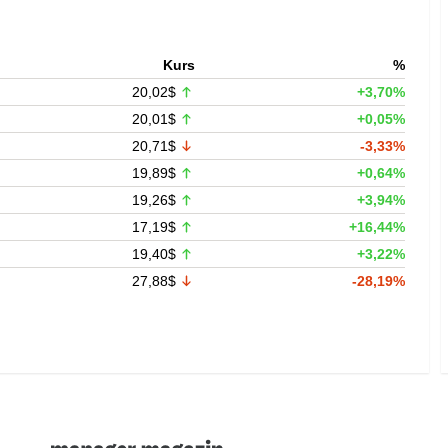
Kurs
%
20,02$
+3,70%
20,01$
+0,05%
20,71$
-3,33%
19,89$
+0,64%
19,26$
+3,94%
17,19$
+16,44%
19,40$
+3,22%
27,88$
-28,19%