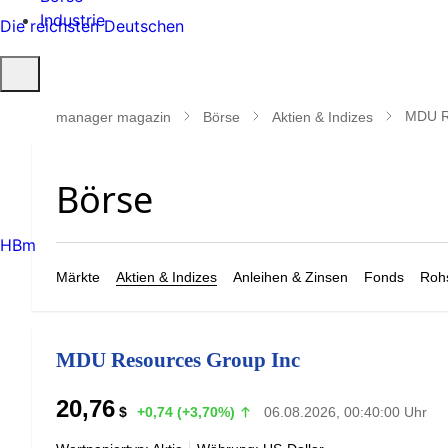
Industrie
Die reichsten Deutschen
Suche
öffnen
MDU R
manager magazin
Börse
Aktien & Indizes
HBm
Märkte
Aktien & Indizes
Anleihen & Zinsen
Fonds
Rohs
MDU Resources Group Inc
20,76
$
+0,74 (+3,70%)
06.08.2026, 00:40:00 Uhr