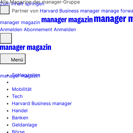
Alle Magazine der manager-Gruppe
Zum Inhalt springen
Partner von
Harvard Business manager
manage forw
manager magazin
Anmelden
Abonnement
Anmelden
Menü
öffnen
Menü
Schlagzeilen
manager magazin
Mobilität
Tech
Harvard Business manager
Handel
Banken
Geldanlage
Börse