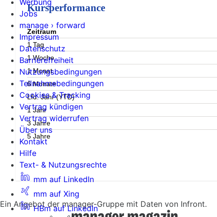
Werbung
Kursperformance
Jobs
manage › forward
Zeitraum
Impressum
1 Tag
Datenschutz
1 Woche
Barrierefreiheit
1 Monat
Nutzungsbedingungen
Teilnahmebedingungen
6 Monate
Cookies & Tracking
Lfd. Jahr (YTD)
Vertrag kündigen
1 Jahr
Vertrag widerrufen
3 Jahre
Über uns
5 Jahre
Kontakt
Hilfe
Text- & Nutzungsrechte
mm auf LinkedIn
mm auf Xing
Ein Angebot der manager-Gruppe mit Daten von Infront.
HBm auf LinkedIn