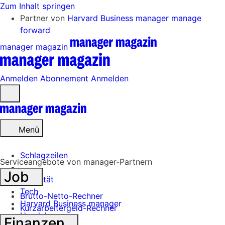
Zum Inhalt springen
Partner von
Harvard Business manager
manage
forward
manager magazin
Anmelden
Abonnement
Anmelden
Menü
öffnen
Menü
Schlagzeilen
Serviceangebote von manager-Partnern
Job
Mobilität
Tech
Brutto-Netto-Rechner
Harvard Business manager
Kurzarbeitergeld-Rechner
Handel
Finanzen