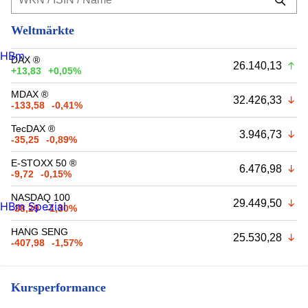
Weltmärkte
HBm
DAX ®
26.140,13
+13,83
+0,05%
MDAX ®
32.426,33
-133,58
-0,41%
TecDAX ®
3.946,73
-35,25
-0,89%
E-STOXX 50 ®
6.476,98
-9,72
-0,15%
NASDAQ 100
29.449,50
HBm Spezial
-38,29
-1,30%
HANG SENG
25.530,28
-407,98
-1,57%
Kursperformance