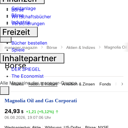
Banken
Geldanlage
Börse
Börse
Wirtschaftsbücher
Industrie
Versicherungen
Freizeit
Suche
Bücher bestellen
öffnen
Magnolia Oil
manager magazin
Börse
Aktien & Indizes
Spiele
Inhaltepartner
DER SPIEGEL
The Economist
Alle Magazine der manager-Gruppe
Märkte
Aktien & Indizes
Anleihen & Zinsen
Fonds
Rohsto
Magnolia Oil and Gas Corporati
24,93
$
+1,21 (+5,12%)
06.08.2026, 19:07:06 Uhr
Wertpapiertyp: Aktie
Währung: US-Dollar
Börse: NYSE