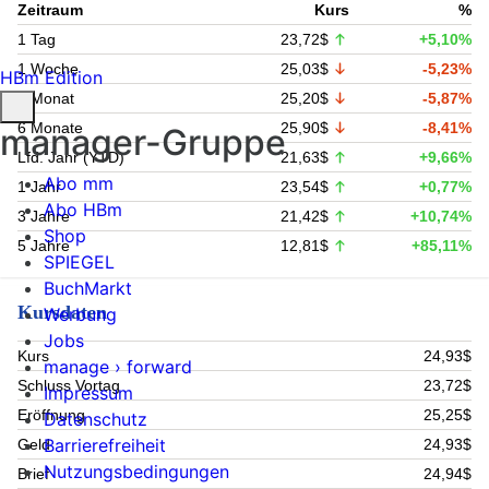
Zeitraum
Kurs
%
1 Tag
23,72$
+5,10%
1 Woche
25,03$
-5,23%
HBm Edition
1 Monat
25,20$
-5,87%
6 Monate
25,90$
-8,41%
manager-Gruppe
Lfd. Jahr (YTD)
21,63$
+9,66%
Abo mm
1 Jahr
23,54$
+0,77%
Abo HBm
3 Jahre
21,42$
+10,74%
Shop
5 Jahre
12,81$
+85,11%
SPIEGEL
BuchMarkt
Kursdaten
Werbung
Jobs
Kurs
24,93$
manage › forward
Schluss Vortag
23,72$
Impressum
Eröffnung
25,25$
Datenschutz
Barrierefreiheit
Geld
24,93$
Nutzungsbedingungen
Brief
24,94$