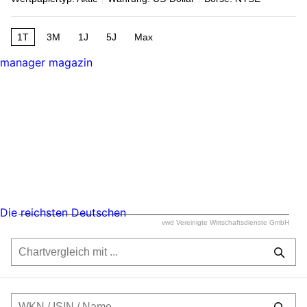
1T
3M
1J
5J
Max
manager magazin
Die reichsten Deutschen
vwd Vereinigte Wirtschaftsdienste GmbH