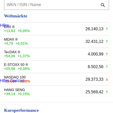
Weltmärkte
HBm
DAX ®
26.140,13
+13,83
+0,05%
MDAX ®
32.431,12
+4,79
+0,01%
TecDAX ®
4.000,99
+54,26
+1,37%
E-STOXX 50 ®
6.502,56
+25,58
+0,39%
NASDAQ 100
29.373,33
HBm Spezial
-114,46
-0,39%
HANG SENG
25.569,42
+39,14
+0,15%
Kursperformance