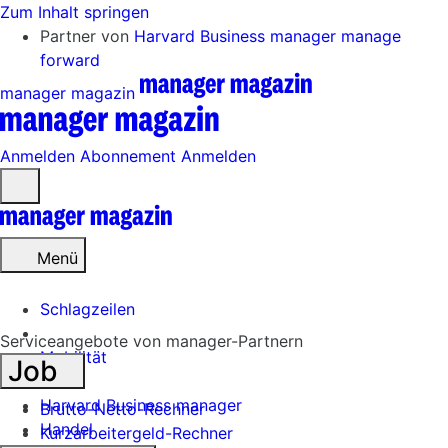
Zum Inhalt springen
Partner von
Harvard Business manager
manage
forward
manager magazin
Anmelden
Abonnement
Anmelden
Menü
öffnen
Menü
Schlagzeilen
Serviceangebote von manager-Partnern
Mobilität
Job
Tech
Harvard Business manager
Brutto-Netto-Rechner
Handel
Kurzarbeitergeld-Rechner