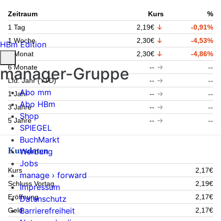
Zeitraum
Kurs
%
1 Tag
2,19€
-0,91%
1 Woche
2,30€
-4,53%
HBm Edition
1 Monat
2,30€
-4,86%
6 Monate
--
--
manager-Gruppe
Lfd. Jahr (YTD)
--
--
Abo mm
1 Jahr
--
--
Abo HBm
3 Jahre
--
--
Shop
5 Jahre
--
--
SPIEGEL
BuchMarkt
Kursdaten
Werbung
Jobs
Kurs
2,17€
manage › forward
Schluss Vortag
2,19€
Impressum
Eröffnung
2,17€
Datenschutz
Barrierefreiheit
Geld
2,17€