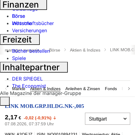
Banken
Finanzen
Geldanlage
Börse
Börse
Industrie
Wirtschaftsbücher
Versicherungen
Freizeit
Suche
öffnen
LINK MOB.G
manager magazin
Börse
Aktien & Indizes
Bücher bestellen
Spiele
Inhaltepartner
DER SPIEGEL
The Economist
Märkte
Aktien & Indizes
Anleihen & Zinsen
Fonds
Rohsto
Alle Magazine der manager-Gruppe
LINK MOB.GRP.HLDG.NK-,005
2,17
€
-0,02 (-0,91%)
07.08.2026, 07:37:59 Uhr
WKN: A2QFJZ
ISIN: NO0010894231
Wertpapiertyp: Aktie