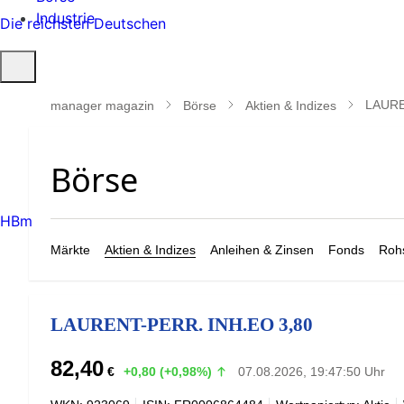
Industrie
Die reichsten Deutschen
Suche
öffnen
LAURE
manager magazin
Börse
Aktien & Indizes
HBm
Märkte
Aktien & Indizes
Anleihen & Zinsen
Fonds
Rohs
LAURENT-PERR. INH.EO 3,80
82,40
€
+0,80 (+0,98%)
07.08.2026, 19:47:50 Uhr