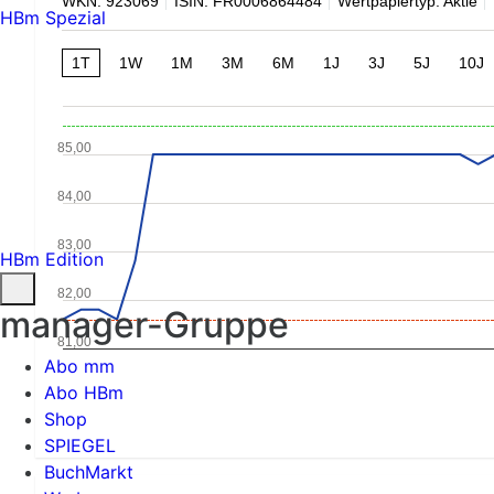
WKN: 923069
ISIN: FR0006864484
Wertpapiertyp: Aktie
HBm Spezial
1T
1W
1M
3M
6M
1J
3J
5J
10J
85,00
84,00
83,00
HBm Edition
82,00
manager-Gruppe
81,00
Abo mm
Abo HBm
Shop
SPIEGEL
BuchMarkt