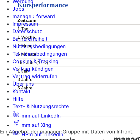
Werbung
Kursperformance
Jobs
manage › forward
Zeitraum
Impressum
1 Tag
Datenschutz
1 Woche
Barrierefreiheit
1 Monat
Nutzungsbedingungen
Teilnahmebedingungen
6 Monate
Cookies & Tracking
Lfd. Jahr (YTD)
Vertrag kündigen
1 Jahr
Vertrag widerrufen
3 Jahre
Über uns
5 Jahre
Kontakt
Hilfe
Text- & Nutzungsrechte
mm auf LinkedIn
mm auf Xing
Ein Angebot der manager-Gruppe mit Daten von Infront.
HBm auf LinkedIn