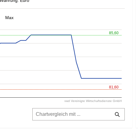
Währung: Euro
Max
85,60
81,60
vwd Vereinigte Wirtschaftsdienste GmbH