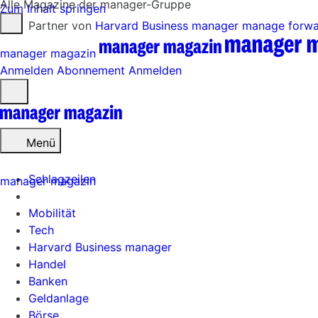
Alle Magazine der manager-Gruppe
Zum Inhalt springen
Partner von
Harvard Business manager
manage forw
manager magazin
Anmelden
Abonnement
Anmelden
Menü
öffnen
Menü
Schlagzeilen
manager magazin
Mobilität
Tech
Harvard Business manager
Handel
Banken
Geldanlage
Börse