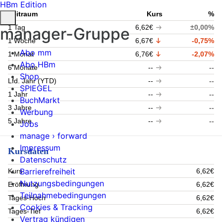
HBm Edition
Zeitraum
Kurs
%
1 Tag
6,62€
±0,00%
manager-Gruppe
1 Woche
6,67€
-0,75%
Abo mm
1 Monat
6,76€
-2,07%
Abo HBm
6 Monate
--
--
Shop
Lfd. Jahr (YTD)
--
--
SPIEGEL
1 Jahr
--
--
BuchMarkt
3 Jahre
--
--
Werbung
5 Jahre
--
--
Jobs
manage › forward
Impressum
Kursdaten
Datenschutz
Barrierefreiheit
Kurs
6,62€
Nutzungsbedingungen
Eröffnung
6,62€
Teilnahmebedingungen
Tages-Hoch
6,62€
Cookies & Tracking
Tages-Tief
6,62€
Vertrag kündigen