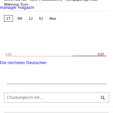
Währung: Euro
manager magazin
1T
3M
1J
5J
Max
6,62
6,62
6,62
Die reichsten Deutschen