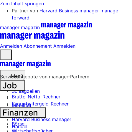
Zum Inhalt springen
Partner von
Harvard Business manager
manage
forward
manager magazin
Anmelden
Abonnement
Anmelden
Menü
öffnen
Menü
Serviceangebote von manager-Partnern
Job
Schlagzeilen
Brutto-Netto-Rechner
Kurzarbeitergeld-Rechner
Mobilität
Finanzen
Tech
Harvard Business manager
Börse
Handel
Wirtschaftsbücher