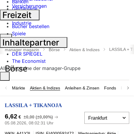
Banken
Versicherungen
Geldanlage
Freizeit
Börse
Industrie
Bücher bestellen
Spiele
Suche
Inhaltepartner
öffnen
LASSILA + 
manager magazin
Börse
Aktien & Indizes
DER SPIEGEL
The Economist
Alle Magazine der manager-Gruppe
Märkte
Aktien & Indizes
Anleihen & Zinsen
Fonds
Rohsto
LASSILA + TIKANOJA
6,62
€
±0,00 (±0,00%)
05.08.2026, 08:02:31 Uhr
WKN: A41Y3L
ISIN: FI4000592472
Wertpapiertyp: Aktie