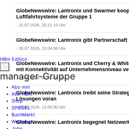
GlobeNewswire: Lantronix und Swarmer koop
Luftfahrtsysteme der Gruppe 1
- 31.07.2026, 20:21:10 Uhr
GlobeNewswire: Lantronix gibt Partnerschaft 
- 28.07.2026, 22:04:08 Uhr
HBm Edition
GlobeNewswire: Lantronix und Cherry & White 
mit Konnektivität auf Unternehmensniveau ve
manager-Gruppe
- 11.06.2026, 06:44:48 Uhr
Abo mm
GlobeNewswire: Lantronix treibt seine Strat
Abo HBm
Lösungen voran
Shop
- 05.03.2026, 13:00:00 Uhr
SPIEGEL
BuchMarkt
Werbung
GlobeNewswire: Lantronix begegnet Netzwerka
Jobs