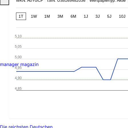
WKN: A0YGCF
ISIN: US5165482036
Wertpapiertyp: Aktie
1T
1W
1M
3M
6M
1J
3J
5J
10J
5,10
5,05
5,00
manager magazin
4,95
4,90
4,85
Die reichsten Deutschen