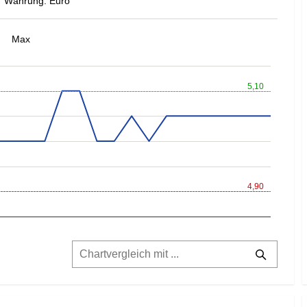
Währung: Euro
Max
5,10
4,90