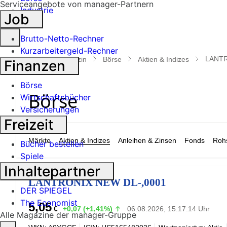
Serviceangebote von manager-Partnern
Industrie
Job
Suche
Brutto-Netto-Rechner
öffnen
Kurzarbeitergeld-Rechner
LANTR
manager magazin
Börse
Aktien & Indizes
Finanzen
Börse
Wirtschaftsbücher
Versicherungen
Freizeit
Märkte
Aktien & Indizes
Anleihen & Zinsen
Fonds
Rohs
Bücher bestellen
Spiele
Inhaltepartner
LANTRONIX NEW DL-,0001
DER SPIEGEL
The Economist
5,05
€
+0,07 (+1,41%)
06.08.2026, 15:17:14 Uhr
Alle Magazine der manager-Gruppe