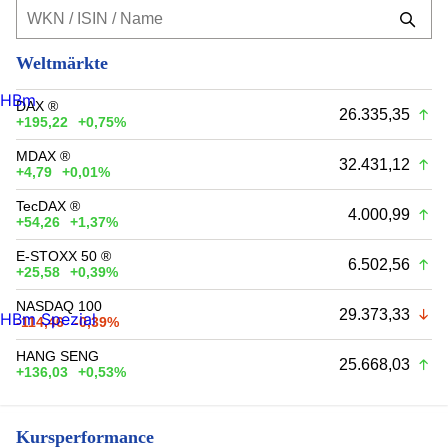
Weltmärkte
HBm
DAX ®
26.335,35
+195,22
+0,75%
MDAX ®
32.431,12
+4,79
+0,01%
TecDAX ®
4.000,99
+54,26
+1,37%
E-STOXX 50 ®
6.502,56
+25,58
+0,39%
NASDAQ 100
29.373,33
HBm Spezial
-114,46
-0,39%
HANG SENG
25.668,03
+136,03
+0,53%
Kursperformance