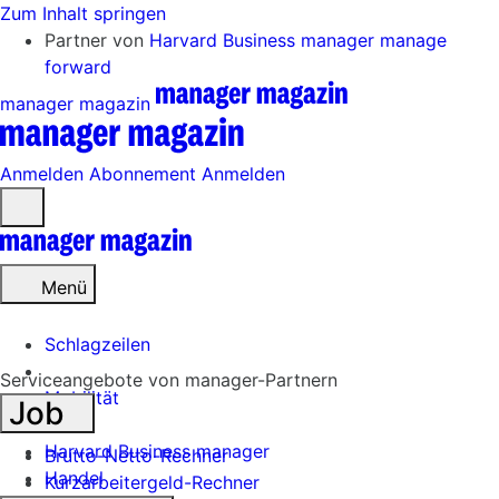
Zum Inhalt springen
Partner von
Harvard Business manager
manage
forward
manager magazin
Anmelden
Abonnement
Anmelden
Menü
öffnen
Menü
Schlagzeilen
Serviceangebote von manager-Partnern
Mobilität
Job
Tech
Harvard Business manager
Brutto-Netto-Rechner
Handel
Kurzarbeitergeld-Rechner