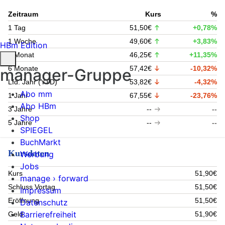
Zeitraum
Kurs
%
1 Tag
51,50€
+0,78%
1 Woche
49,60€
+3,83%
HBm Edition
1 Monat
46,25€
+11,35%
6 Monate
57,42€
-10,32%
manager-Gruppe
Lfd. Jahr (YTD)
53,82€
-4,32%
Abo mm
1 Jahr
67,55€
-23,76%
Abo HBm
3 Jahre
--
--
Shop
5 Jahre
--
--
SPIEGEL
BuchMarkt
Kursdaten
Werbung
Jobs
Kurs
51,90€
manage › forward
Schluss Vortag
51,50€
Impressum
Eröffnung
51,50€
Datenschutz
Barrierefreiheit
Geld
51,90€