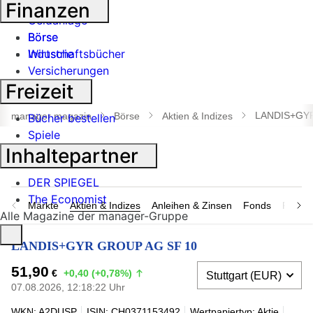
Banken
Finanzen
Geldanlage
Börse
Börse
Industrie
Wirtschaftsbücher
Versicherungen
Freizeit
Suche
öffnen
LANDIS+GY
manager magazin
Börse
Aktien & Indizes
Bücher bestellen
Spiele
Inhaltepartner
DER SPIEGEL
The Economist
Märkte
Aktien & Indizes
Anleihen & Zinsen
Fonds
Rohsto
Alle Magazine der manager-Gruppe
LANDIS+GYR GROUP AG SF 10
51,90
€
+0,40 (+0,78%)
07.08.2026, 12:18:22 Uhr
WKN: A2DUSP
ISIN: CH0371153492
Wertpapiertyp: Aktie