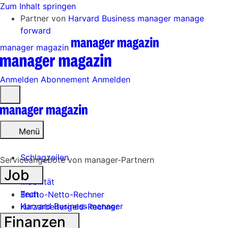
Zum Inhalt springen
Partner von
Harvard Business manager
manage
forward
manager magazin
Anmelden
Abonnement
Anmelden
Menü
öffnen
Menü
Schlagzeilen
Serviceangebote von manager-Partnern
Job
Mobilität
Tech
Brutto-Netto-Rechner
Harvard Business manager
Kurzarbeitergeld-Rechner
Finanzen
Handel