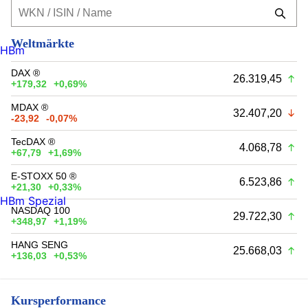
Weltmärkte
HBm
DAX ®
26.319,45
+179,32
+0,69%
MDAX ®
32.407,20
-23,92
-0,07%
TecDAX ®
4.068,78
+67,79
+1,69%
E-STOXX 50 ®
6.523,86
+21,30
+0,33%
HBm Spezial
NASDAQ 100
29.722,30
+348,97
+1,19%
HANG SENG
25.668,03
+136,03
+0,53%
Kursperformance