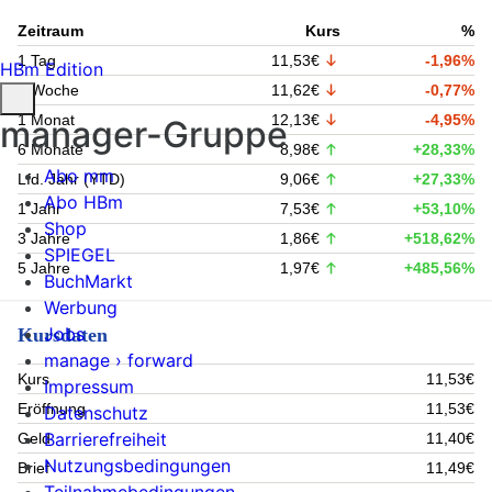
Zeitraum
Kurs
%
1 Tag
11,53€
-1,96%
HBm Edition
1 Woche
11,62€
-0,77%
1 Monat
12,13€
-4,95%
manager-Gruppe
6 Monate
8,98€
+28,33%
Abo mm
Lfd. Jahr (YTD)
9,06€
+27,33%
Abo HBm
1 Jahr
7,53€
+53,10%
Shop
3 Jahre
1,86€
+518,62%
SPIEGEL
5 Jahre
1,97€
+485,56%
BuchMarkt
Werbung
Jobs
Kursdaten
manage › forward
Kurs
11,53€
Impressum
Eröffnung
11,53€
Datenschutz
Barrierefreiheit
Geld
11,40€
Nutzungsbedingungen
Brief
11,49€