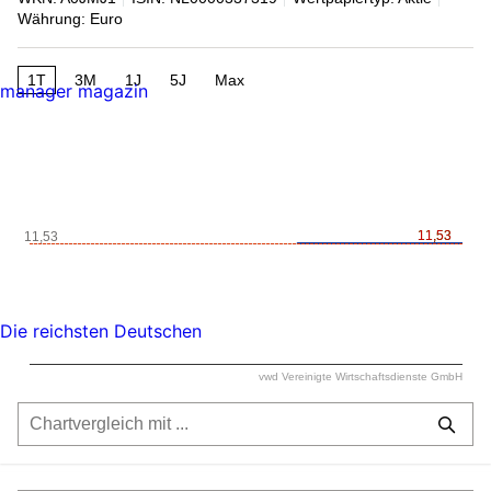
Währung: Euro
1T
3M
1J
5J
Max
manager magazin
11,53
11,53
11,53
Die reichsten Deutschen
vwd Vereinigte Wirtschaftsdienste GmbH