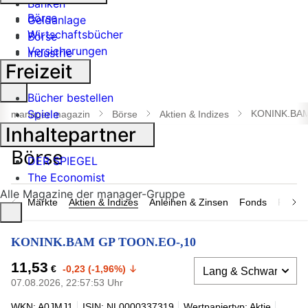
Banken
Börse
Geldanlage
Wirtschaftsbücher
Börse
Versicherungen
Industrie
Freizeit
Suche
Bücher bestellen
öffnen
Spiele
KONINK.BAM
manager magazin
Börse
Aktien & Indizes
Inhaltepartner
DER SPIEGEL
The Economist
Alle Magazine der manager-Gruppe
Märkte
Aktien & Indizes
Anleihen & Zinsen
Fonds
Rohsto
KONINK.BAM GP TOON.EO-,10
11,53
€
-0,23 (-1,96%)
07.08.2026, 22:57:53 Uhr
WKN: A0JMJ1
ISIN: NL0000337319
Wertpapiertyp: Aktie