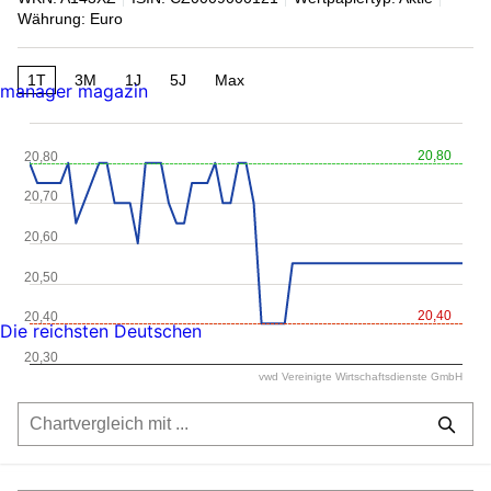
Währung: Euro
1T
3M
1J
5J
Max
manager magazin
20,80
20,80
20,70
20,60
20,50
20,40
20,40
Die reichsten Deutschen
20,30
vwd Vereinigte Wirtschaftsdienste GmbH