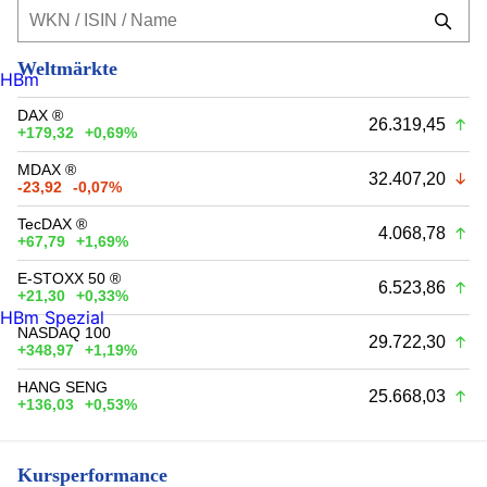
Weltmärkte
HBm
DAX ®
26.319,45
+179,32
+0,69%
MDAX ®
32.407,20
-23,92
-0,07%
TecDAX ®
4.068,78
+67,79
+1,69%
E-STOXX 50 ®
6.523,86
+21,30
+0,33%
HBm Spezial
NASDAQ 100
29.722,30
+348,97
+1,19%
HANG SENG
25.668,03
+136,03
+0,53%
Kursperformance