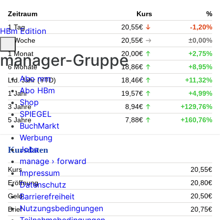
Zeitraum
Kurs
%
1 Tag
20,55€
-1,20%
HBm Edition
1 Woche
20,55€
±0,00%
1 Monat
20,00€
+2,75%
manager-Gruppe
6 Monate
18,86€
+8,95%
Abo mm
Lfd. Jahr (YTD)
18,46€
+11,32%
Abo HBm
1 Jahr
19,57€
+4,99%
Shop
3 Jahre
8,94€
+129,76%
SPIEGEL
5 Jahre
7,88€
+160,76%
BuchMarkt
Werbung
Jobs
Kursdaten
manage › forward
Kurs
20,55€
Impressum
Eröffnung
20,80€
Datenschutz
Barrierefreiheit
Geld
20,50€
Nutzungsbedingungen
Brief
20,75€