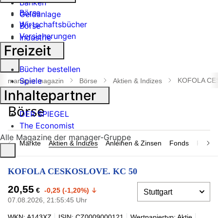
Banken
Börse
Geldanlage
Wirtschaftsbücher
Börse
Versicherungen
Industrie
Freizeit
Suche
Bücher bestellen
öffnen
Spiele
KOFOLA CE
manager magazin
Börse
Aktien & Indizes
Inhaltepartner
DER SPIEGEL
The Economist
Alle Magazine der manager-Gruppe
Märkte
Aktien & Indizes
Anleihen & Zinsen
Fonds
Rohsto
KOFOLA CESKOSLOVE. KC 50
20,55
€
-0,25 (-1,20%)
07.08.2026, 21:55:45 Uhr
WKN: A143XZ
ISIN: CZ0009000121
Wertpapiertyp: Aktie