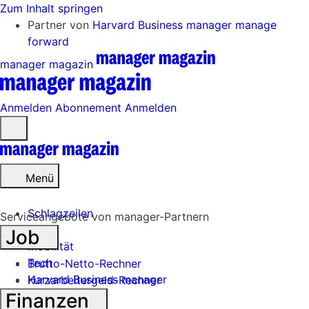
Zum Inhalt springen
Partner von
Harvard Business manager
manage
forward
manager magazin
Anmelden
Abonnement
Anmelden
Menü
öffnen
Menü
Schlagzeilen
Serviceangebote von manager-Partnern
Job
Mobilität
Tech
Brutto-Netto-Rechner
Harvard Business manager
Kurzarbeitergeld-Rechner
Finanzen
Handel