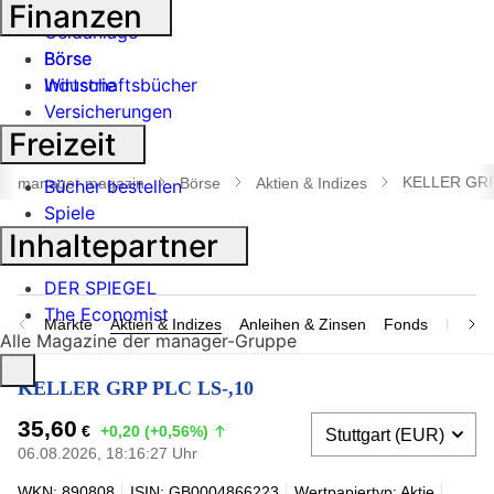
Banken
Finanzen
Geldanlage
Börse
Börse
Industrie
Wirtschaftsbücher
Versicherungen
Freizeit
Suche
öffnen
KELLER GRP
manager magazin
Börse
Aktien & Indizes
Bücher bestellen
Spiele
Inhaltepartner
DER SPIEGEL
The Economist
Märkte
Aktien & Indizes
Anleihen & Zinsen
Fonds
Rohsto
Alle Magazine der manager-Gruppe
KELLER GRP PLC LS-,10
35,60
€
+0,20 (+0,56%)
06.08.2026, 18:16:27 Uhr
WKN: 890808
ISIN: GB0004866223
Wertpapiertyp: Aktie