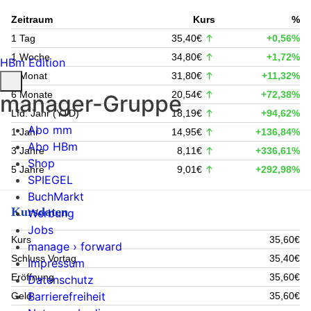
Zeitraum
Kurs
%
1 Tag
35,40€
+0,56%
1 Woche
34,80€
+1,72%
HBm Edition
1 Monat
31,80€
+11,32%
6 Monate
20,54€
+72,38%
manager-Gruppe
Lfd. Jahr (YTD)
18,19€
+94,62%
Abo mm
1 Jahr
14,95€
+136,84%
Abo HBm
3 Jahre
8,11€
+336,61%
Shop
5 Jahre
9,01€
+292,98%
SPIEGEL
BuchMarkt
Kursdaten
Werbung
Jobs
Kurs
35,60€
manage › forward
Schluss Vortag
35,40€
Impressum
Eröffnung
35,60€
Datenschutz
Barrierefreiheit
Geld
35,60€