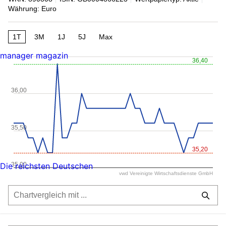
Währung: Euro
1T
3M
1J
5J
Max
manager magazin
36,40
36,00
35,50
35,20
35,00
Die reichsten Deutschen
vwd Vereinigte Wirtschaftsdienste GmbH