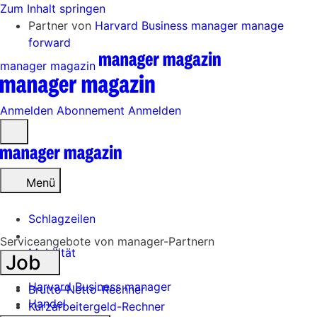
Zum Inhalt springen
Partner von
Harvard Business manager
manage
forward
manager magazin
Anmelden
Abonnement
Anmelden
Menü
öffnen
Menü
Schlagzeilen
Serviceangebote von manager-Partnern
Mobilität
Job
Tech
Harvard Business manager
Brutto-Netto-Rechner
Handel
Kurzarbeitergeld-Rechner