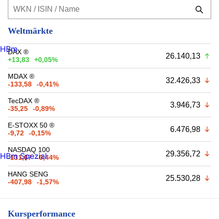
Weltmärkte
HBm
DAX ®
26.140,13
+13,83
+0,05%
MDAX ®
32.426,33
-133,58
-0,41%
TecDAX ®
3.946,73
-35,25
-0,89%
E-STOXX 50 ®
6.476,98
-9,72
-0,15%
NASDAQ 100
29.356,72
HBm Spezial
-131,07
-0,44%
HANG SENG
25.530,28
-407,98
-1,57%
Kursperformance