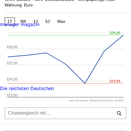
Währung: Euro
1T
3M
1J
5J
Max
manager magazin
326,85
326,00
325,00
324,00
323,85
Die reichsten Deutschen
323,00
vwd Vereinigte Wirtschaftsdienste GmbH