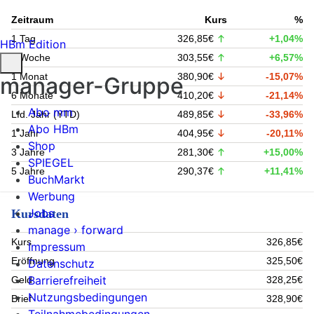
Zeitraum
Kurs
%
1 Tag
326,85€
+1,04%
HBm Edition
1 Woche
303,55€
+6,57%
1 Monat
380,90€
-15,07%
manager-Gruppe
6 Monate
410,20€
-21,14%
Abo mm
Lfd. Jahr (YTD)
489,85€
-33,96%
Abo HBm
1 Jahr
404,95€
-20,11%
Shop
3 Jahre
281,30€
+15,00%
SPIEGEL
5 Jahre
290,37€
+11,41%
BuchMarkt
Werbung
Jobs
Kursdaten
manage › forward
Kurs
326,85€
Impressum
Eröffnung
325,50€
Datenschutz
Barrierefreiheit
Geld
328,25€
Nutzungsbedingungen
Brief
328,90€