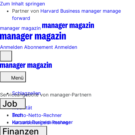
Zum Inhalt springen
Partner von
Harvard Business manager
manage
forward
manager magazin
Anmelden
Abonnement
Anmelden
Menü
öffnen
Menü
Schlagzeilen
Serviceangebote von manager-Partnern
Job
Mobilität
Tech
Brutto-Netto-Rechner
Harvard Business manager
Kurzarbeitergeld-Rechner
Finanzen
Handel