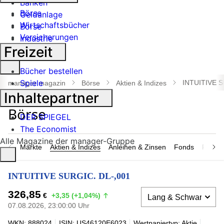
Banken
Börse
Geldanlage
Wirtschaftsbücher
Börse
Versicherungen
Industrie
Freizeit
Suche
Bücher bestellen
öffnen
Spiele
INTUITIVE S
manager magazin
Börse
Aktien & Indizes
Inhaltepartner
DER SPIEGEL
The Economist
Alle Magazine der manager-Gruppe
Märkte
Aktien & Indizes
Anleihen & Zinsen
Fonds
Rohsto
INTUITIVE SURGIC. DL-,001
326,85
€
+3,35 (+1,04%)
07.08.2026, 23:00:00 Uhr
WKN: 888024
ISIN: US46120E6023
Wertpapiertyp: Aktie