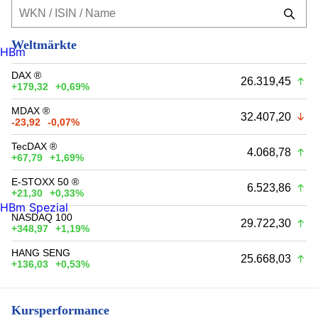
Weltmärkte
HBm
DAX ®
26.319,45
+179,32
+0,69%
MDAX ®
32.407,20
-23,92
-0,07%
TecDAX ®
4.068,78
+67,79
+1,69%
E-STOXX 50 ®
6.523,86
+21,30
+0,33%
HBm Spezial
NASDAQ 100
29.722,30
+348,97
+1,19%
HANG SENG
25.668,03
+136,03
+0,53%
Kursperformance