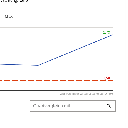
Währung: Euro
Max
1,73
1,58
vwd Vereinigte Wirtschaftsdienste GmbH