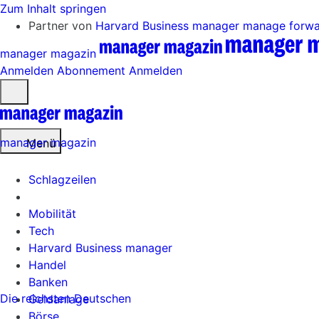
Zum Inhalt springen
Partner von
Harvard Business manager
manage forw
manager magazin
Anmelden
Abonnement
Anmelden
Menü
öffnen
manager magazin
Menü
Schlagzeilen
Mobilität
Tech
Harvard Business manager
Handel
Banken
Die reichsten Deutschen
Geldanlage
Börse