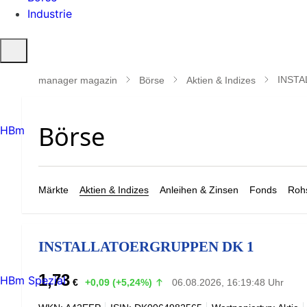
Industrie
Suche
öffnen
INSTA
manager magazin
Börse
Aktien & Indizes
HBm
Märkte
Aktien & Indizes
Anleihen & Zinsen
Fonds
Rohs
INSTALLATOERGRUPPEN DK 1
1,73
HBm Spezial
€
+0,09 (+5,24%)
06.08.2026, 16:19:48 Uhr