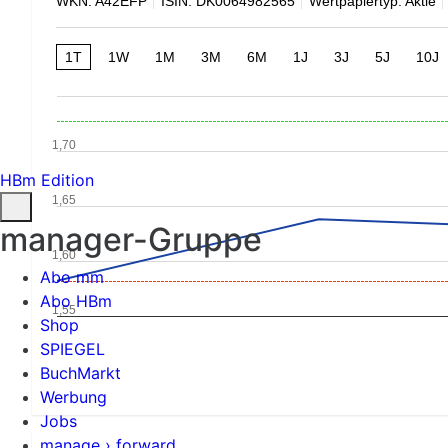
WKN: A42EFP
ISIN: DK0064982565
Wertpapiertyp: Aktie
1T
1W
1M
3M
6M
1J
3J
5J
10J
1,70
HBm Edition
1,65
manager-Gruppe
1,60
Abo mm
Abo HBm
1,55
Shop
SPIEGEL
BuchMarkt
Werbung
Jobs
manage › forward