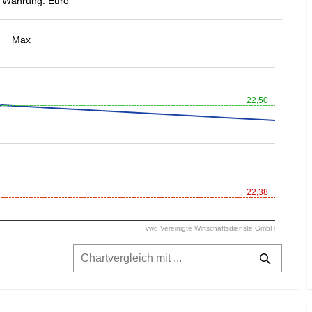
Währung: Euro
Max
22,50
22,38
vwd Vereinigte Wirtschaftsdienste GmbH