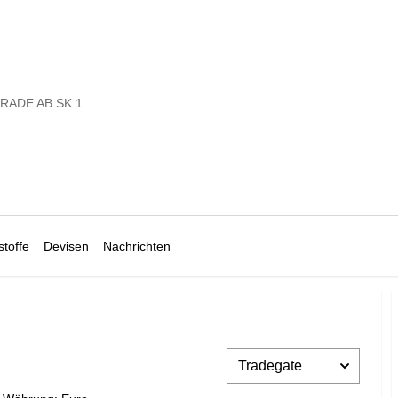
RADE AB SK 1
toffe
Devisen
Nachrichten