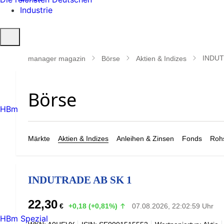
Industrie
Suche
öffnen
INDUT
manager magazin
Börse
Aktien & Indizes
HBm
Märkte
Aktien & Indizes
Anleihen & Zinsen
Fonds
Rohs
INDUTRADE AB SK 1
22,30
€
+0,18 (+0,81%)
07.08.2026, 22:02:59 Uhr
HBm Spezial