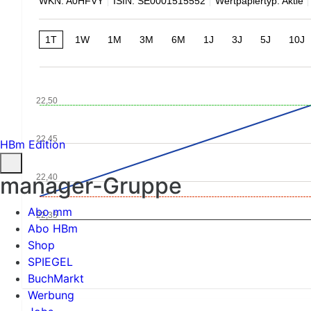
WKN: A0HFVY
ISIN: SE0001515552
Wertpapiertyp: Aktie
1T
1W
1M
3M
6M
1J
3J
5J
10J
22,50
22,45
HBm Edition
22,40
manager-Gruppe
Abo mm
22,35
Abo HBm
Shop
SPIEGEL
BuchMarkt
Werbung