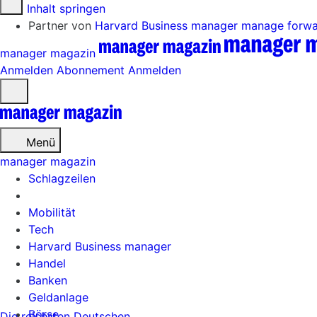
Zum Inhalt springen
Partner von
Harvard Business manager
manage forw
manager magazin
Anmelden
Abonnement
Anmelden
Menü
öffnen
Menü
manager magazin
Schlagzeilen
Mobilität
Tech
Harvard Business manager
Handel
Banken
Geldanlage
Börse
Die reichsten Deutschen