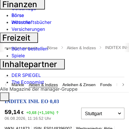
Banken
Finanzen
Geldanlage
Börse
Börse
Industrie
Wirtschaftsbücher
Versicherungen
Freizeit
Suche
öffnen
INDITEX INH
manager magazin
Börse
Aktien & Indizes
Bücher bestellen
Spiele
Inhaltepartner
DER SPIEGEL
The Economist
Märkte
Aktien & Indizes
Anleihen & Zinsen
Fonds
Rohsto
Alle Magazine der manager-Gruppe
INDITEX INH. EO 0,03
59,14
€
+0,68 (+1,16%)
06.08.2026, 11:16:52 Uhr
WKN: A11873
ISIN: ES0148396007
Wertpapiertyp: Aktie