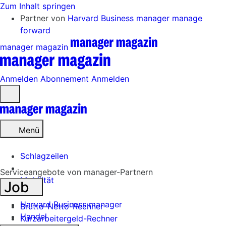
Zum Inhalt springen
Partner von
Harvard Business manager
manage
forward
manager magazin
Anmelden
Abonnement
Anmelden
Menü
öffnen
Menü
Schlagzeilen
Serviceangebote von manager-Partnern
Mobilität
Job
Tech
Harvard Business manager
Brutto-Netto-Rechner
Handel
Kurzarbeitergeld-Rechner