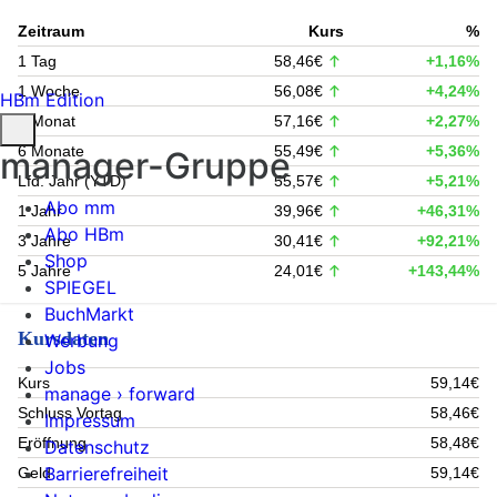
Zeitraum
Kurs
%
1 Tag
58,46€
+1,16%
1 Woche
56,08€
+4,24%
HBm Edition
1 Monat
57,16€
+2,27%
6 Monate
55,49€
+5,36%
manager-Gruppe
Lfd. Jahr (YTD)
55,57€
+5,21%
Abo mm
1 Jahr
39,96€
+46,31%
Abo HBm
3 Jahre
30,41€
+92,21%
Shop
5 Jahre
24,01€
+143,44%
SPIEGEL
BuchMarkt
Kursdaten
Werbung
Jobs
Kurs
59,14€
manage › forward
Schluss Vortag
58,46€
Impressum
Eröffnung
58,48€
Datenschutz
Barrierefreiheit
Geld
59,14€