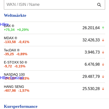
Weltmärkte
HBm
DAX ®
26.201,64
+75,34
+0,29%
MDAX ®
32.426,33
-133,58
-0,41%
TecDAX ®
3.946,73
-35,25
-0,89%
E-STOXX 50 ®
6.476,98
-9,72
-0,15%
NASDAQ 100
29.487,79
HBm Spezial
-245,37
-0,83%
HANG SENG
25.530,28
-407,98
-1,57%
Kursperformance