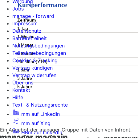
Werbung
Kursperformance
Jobs
manage › forward
Zeitraum
Impressum
1 Tag
Datenschutz
1 Woche
Barrierefreiheit
1 Monat
Nutzungsbedingungen
Teilnahmebedingungen
6 Monate
Cookies & Tracking
Lfd. Jahr (YTD)
Vertrag kündigen
1 Jahr
Vertrag widerrufen
3 Jahre
Über uns
5 Jahre
Kontakt
Hilfe
Text- & Nutzungsrechte
mm auf LinkedIn
mm auf Xing
Ein Angebot der manager-Gruppe mit Daten von Infront.
HBm auf LinkedIn