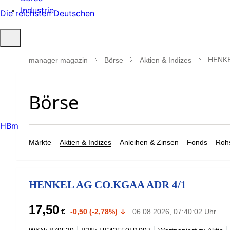
Industrie
Die reichsten Deutschen
Suche
öffnen
HENKE
manager magazin
Börse
Aktien & Indizes
HBm
Märkte
Aktien & Indizes
Anleihen & Zinsen
Fonds
Rohs
HENKEL AG CO.KGAA ADR 4/1
17,50
€
-0,50 (-2,78%)
06.08.2026, 07:40:02 Uhr