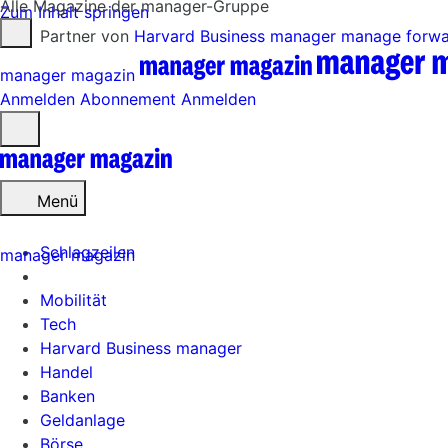
Alle Magazine der manager-Gruppe
Zum Inhalt springen
Partner von
Harvard Business manager
manage forw
manager magazin
Anmelden
Abonnement
Anmelden
Menü
öffnen
Menü
Schlagzeilen
manager magazin
Mobilität
Tech
Harvard Business manager
Handel
Banken
Geldanlage
Börse