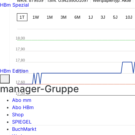
WKN: 879539
ISIN: US42550U1097
Wertpapiertyp: Aktie
HBm Spezial
1T
1W
1M
3M
6M
1J
3J
5J
10J
18,00
17,90
17,80
HBm Edition
17,70
17,60
manager-Gruppe
17,50
Abo mm
Abo HBm
Shop
SPIEGEL
BuchMarkt