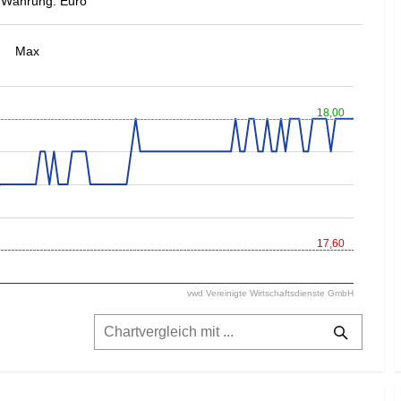
Währung: Euro
Max
18,00
17,60
vwd Vereinigte Wirtschaftsdienste GmbH