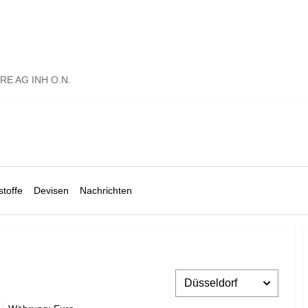
RE AG INH O.N.
toffe
Devisen
Nachrichten