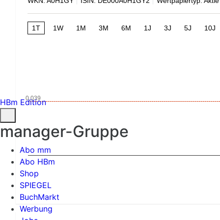
WKN: A0H1GY
ISIN: DE000A0H1GY2
Wertpapiertyp: Aktie
1T
1W
1M
3M
6M
1J
3J
5J
10J
0,039
HBm Edition
manager-Gruppe
Abo mm
Abo HBm
Shop
SPIEGEL
BuchMarkt
Werbung