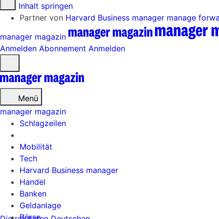
Zum Inhalt springen
Partner von
Harvard Business manager
manage forw
manager magazin
Anmelden
Abonnement
Anmelden
Menü
öffnen
Menü
manager magazin
Schlagzeilen
Mobilität
Tech
Harvard Business manager
Handel
Banken
Geldanlage
Börse
Die reichsten Deutschen