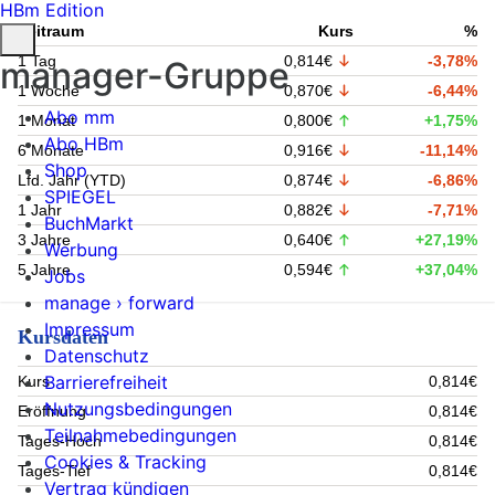
HBm Edition
Zeitraum
Kurs
%
1 Tag
0,814€
-3,78%
manager-Gruppe
1 Woche
0,870€
-6,44%
Abo mm
1 Monat
0,800€
+1,75%
Abo HBm
6 Monate
0,916€
-11,14%
Shop
Lfd. Jahr (YTD)
0,874€
-6,86%
SPIEGEL
1 Jahr
0,882€
-7,71%
BuchMarkt
3 Jahre
0,640€
+27,19%
Werbung
5 Jahre
0,594€
+37,04%
Jobs
manage › forward
Impressum
Kursdaten
Datenschutz
Barrierefreiheit
Kurs
0,814€
Nutzungsbedingungen
Eröffnung
0,814€
Teilnahmebedingungen
Tages-Hoch
0,814€
Cookies & Tracking
Tages-Tief
0,814€
Vertrag kündigen