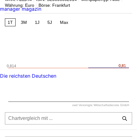
Währung: Euro
Börse: Frankfurt
manager magazin
1T
3M
1J
5J
Max
0,81
0,81
0,814
Die reichsten Deutschen
vwd Vereinigte Wirtschaftsdienste GmbH