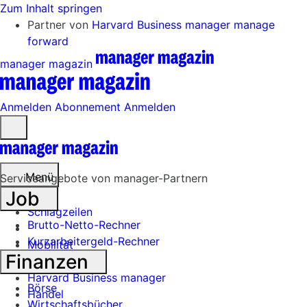
Zum Inhalt springen
Partner von
Harvard Business manager
manage
forward
manager magazin
Anmelden
Abonnement
Anmelden
Menü
öffnen
Menü
Serviceangebote von manager-Partnern
Job
Schlagzeilen
Brutto-Netto-Rechner
Kurzarbeitergeld-Rechner
Mobilität
Finanzen
Tech
Harvard Business manager
Börse
Handel
Wirtschaftsbücher