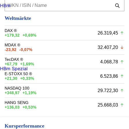
HBm
Weltmärkte
DAX ®
26.319,45
+179,32
+0,69%
MDAX ®
32.407,20
-23,92
-0,07%
TecDAX ®
4.068,78
+67,79
+1,69%
HBm Spezial
E-STOXX 50 ®
6.523,86
+21,30
+0,33%
NASDAQ 100
29.722,30
+348,97
+1,19%
HANG SENG
25.668,03
+136,03
+0,53%
Kursperformance