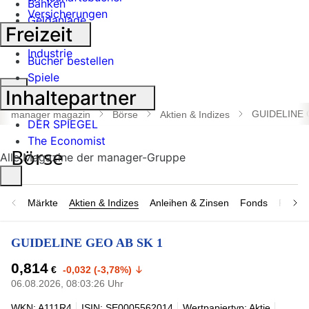
Banken
Versicherungen
Geldanlage
Freizeit
Börse
Industrie
Bücher bestellen
Spiele
Suche
Inhaltepartner
öffnen
GUIDELINE 
manager magazin
Börse
Aktien & Indizes
DER SPIEGEL
The Economist
Alle Magazine der manager-Gruppe
Märkte
Aktien & Indizes
Anleihen & Zinsen
Fonds
Rohsto
GUIDELINE GEO AB SK 1
0,814
€
-0,032 (-3,78%)
06.08.2026, 08:03:26 Uhr
WKN: A111R4
ISIN: SE0005562014
Wertpapiertyp: Aktie