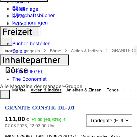
Banken
Börse
Geldanlage
Wirtschaftsbücher
Börse
Versicherungen
Industrie
Freizeit
Suche
Bücher bestellen
öffnen
Spiele
GRANITE CO
manager magazin
Börse
Aktien & Indizes
Inhaltepartner
DER SPIEGEL
The Economist
Alle Magazine der manager-Gruppe
Märkte
Aktien & Indizes
Anleihen & Zinsen
Fonds
Rohsto
GRANITE CONSTR. DL-,01
111,00
€
+1,00 (+0,93%)
07.08.2026, 22:03:00 Uhr
WKN: 879080
ISIN: US3873281071
Wertpapiertyp: Aktie