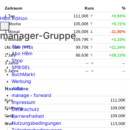
Zeitraum
Kurs
%
1 Tag
111,00€
+0,93%
HBm Edition
1 Woche
105,00€
+5,71%
1 Monat
126,00€
-11,90%
manager-Gruppe
6 Monate
109,79€
+1,10%
Abo mm
Lfd. Jahr (YTD)
99,70€
+11,34%
Abo HBm
1 Jahr
86,63€
+28,13%
Shop
3 Jahre
--
--
SPIEGEL
5 Jahre
--
--
BuchMarkt
Werbung
Jobs
Kursdaten
manage › forward
Kurs
111,00€
Impressum
Eröffnung
109,00€
Datenschutz
Barrierefreiheit
Geld
109,00€
Nutzungsbedingungen
Brief
113,00€