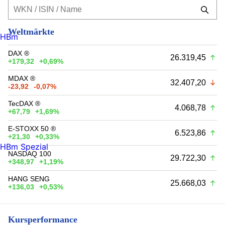
Weltmärkte
HBm
DAX ®
26.319,45
+179,32
+0,69%
MDAX ®
32.407,20
-23,92
-0,07%
TecDAX ®
4.068,78
+67,79
+1,69%
E-STOXX 50 ®
6.523,86
+21,30
+0,33%
HBm Spezial
NASDAQ 100
29.722,30
+348,97
+1,19%
HANG SENG
25.668,03
+136,03
+0,53%
Kursperformance