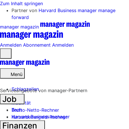
Zum Inhalt springen
Partner von
Harvard Business manager
manage
forward
manager magazin
Anmelden
Abonnement
Anmelden
Menü
öffnen
Menü
Schlagzeilen
Serviceangebote von manager-Partnern
Job
Mobilität
Tech
Brutto-Netto-Rechner
Harvard Business manager
Kurzarbeitergeld-Rechner
Finanzen
Handel