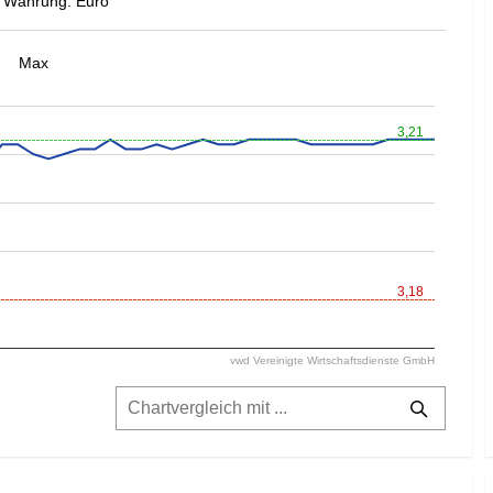
Währung: Euro
Max
3,21
3,18
vwd Vereinigte Wirtschaftsdienste GmbH