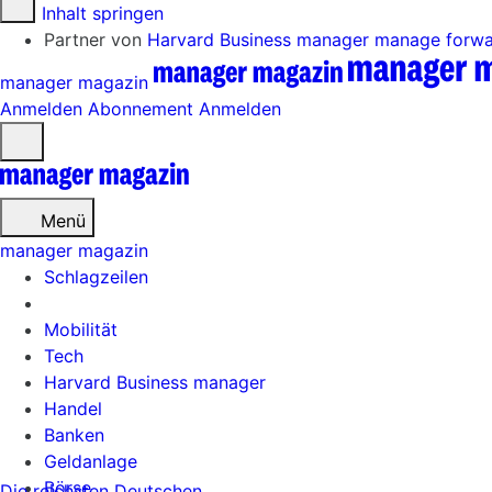
Zum Inhalt springen
Partner von
Harvard Business manager
manage forw
manager magazin
Anmelden
Abonnement
Anmelden
Menü
öffnen
Menü
manager magazin
Schlagzeilen
Mobilität
Tech
Harvard Business manager
Handel
Banken
Geldanlage
Börse
Die reichsten Deutschen