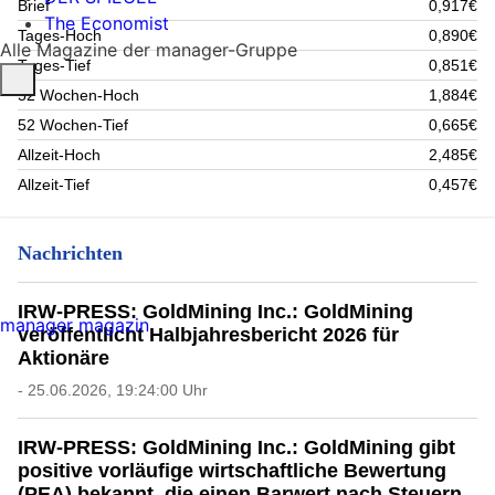
Brief
0,917€
The Economist
Tages-Hoch
0,890€
Alle Magazine der manager-Gruppe
Tages-Tief
0,851€
52 Wochen-Hoch
1,884€
52 Wochen-Tief
0,665€
Allzeit-Hoch
2,485€
Allzeit-Tief
0,457€
Nachrichten
IRW-PRESS: GoldMining Inc.: GoldMining
manager magazin
veröffentlicht Halbjahresbericht 2026 für
Aktionäre
- 25.06.2026, 19:24:00 Uhr
IRW-PRESS: GoldMining Inc.: GoldMining gibt
positive vorläufige wirtschaftliche Bewertung
(PEA) bekannt, die einen Barwert nach Steuern