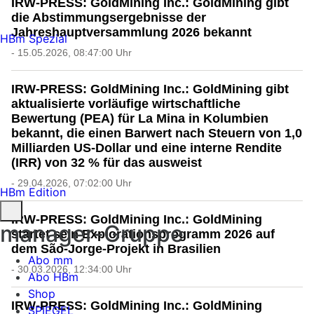
IRW-PRESS: GoldMining Inc.: GoldMining gibt
die Abstimmungsergebnisse der
Jahreshauptversammlung 2026 bekannt
HBm Spezial
- 15.05.2026, 08:47:00 Uhr
IRW-PRESS: GoldMining Inc.: GoldMining gibt
aktualisierte vorläufige wirtschaftliche
Bewertung (PEA) für La Mina in Kolumbien
bekannt, die einen Barwert nach Steuern von 1,0
Milliarden US-Dollar und eine interne Rendite
(IRR) von 32 % für das ausweist
- 29.04.2026, 07:02:00 Uhr
HBm Edition
IRW-PRESS: GoldMining Inc.: GoldMining
manager-Gruppe
startet sein Explorationsprogramm 2026 auf
dem São-Jorge-Projekt in Brasilien
Abo mm
- 30.03.2026, 12:34:00 Uhr
Abo HBm
Shop
IRW-PRESS: GoldMining Inc.: GoldMining
SPIEGEL