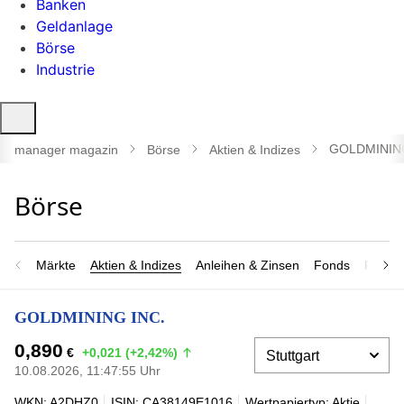
Banken
Geldanlage
Börse
Industrie
Suche
öffnen
GOLDMINING
manager magazin
Börse
Aktien & Indizes
Märkte
Aktien & Indizes
Anleihen & Zinsen
Fonds
Rohsto
GOLDMINING INC.
0,890
€
+0,021 (+2,42%)
10.08.2026, 11:47:55 Uhr
WKN: A2DHZ0
ISIN: CA38149E1016
Wertpapiertyp: Aktie