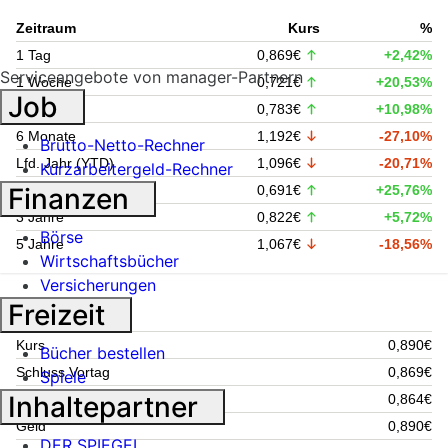
Zeitraum
Kurs
%
1 Tag
0,869€
+2,42%
Serviceangebote von manager-Partnern
1 Woche
0,721€
+20,53%
Job
1 Monat
0,783€
+10,98%
6 Monate
1,192€
-27,10%
Brutto-Netto-Rechner
Lfd. Jahr (YTD)
1,096€
-20,71%
Kurzarbeitergeld-Rechner
Finanzen
1 Jahr
0,691€
+25,76%
3 Jahre
0,822€
+5,72%
Börse
5 Jahre
1,067€
-18,56%
Wirtschaftsbücher
Versicherungen
Kursdaten
Freizeit
Kurs
0,890€
Bücher bestellen
Schluss Vortag
0,869€
Spiele
Inhaltepartner
Eröffnung
0,864€
Geld
0,890€
DER SPIEGEL