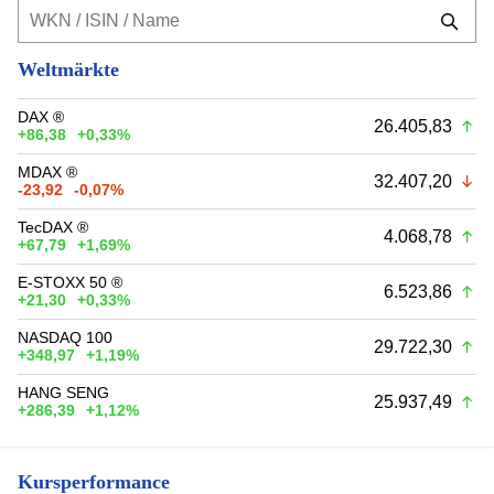
Weltmärkte
DAX ®
26.405,83
+86,38
+0,33%
MDAX ®
32.407,20
-23,92
-0,07%
TecDAX ®
4.068,78
+67,79
+1,69%
E-STOXX 50 ®
6.523,86
+21,30
+0,33%
NASDAQ 100
29.722,30
+348,97
+1,19%
HANG SENG
25.937,49
+286,39
+1,12%
Kursperformance