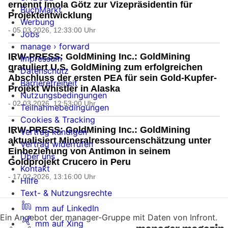
ernennt Imola Götz zur Vizepräsidentin für
BuchMarkt
Projektentwicklung
Werbung
- 05.03.2026, 12:33:00 Uhr
Jobs
manage › forward
IRW-PRESS: GoldMining Inc.: GoldMining
Impressum
gratuliert U.S. GoldMining zum erfolgreichen
Datenschutz
Abschluss der ersten PEA für sein Gold-Kupfer-
Barrierefreiheit
Projekt Whistler in Alaska
Nutzungsbedingungen
- 02.03.2026, 12:53:00 Uhr
Teilnahmebedingungen
Cookies & Tracking
IRW-PRESS: GoldMining Inc.: GoldMining
Vertrag kündigen
aktualisiert Mineralressourcenschätzung unter
Vertrag widerrufen
Einbeziehung von Antimon in seinem
Über uns
Goldprojekt Crucero in Peru
Kontakt
- 17.02.2026, 13:16:00 Uhr
Hilfe
Text- & Nutzungsrechte
mm auf LinkedIn
Ein Angebot der manager-Gruppe mit Daten von Infront.
mm auf Xing