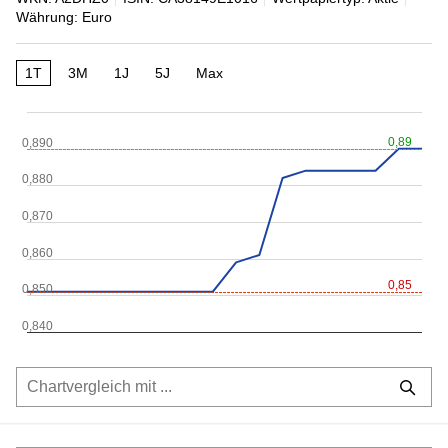
Währung: Euro
1T
3M
1J
5J
Max
0,89
0,890
0,880
0,870
0,860
0,85
0,850
0,840