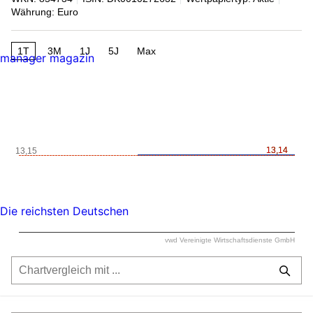
Währung: Euro
1T
3M
1J
5J
Max
manager magazin
13,14
13,14
13,15
Die reichsten Deutschen
vwd Vereinigte Wirtschaftsdienste GmbH