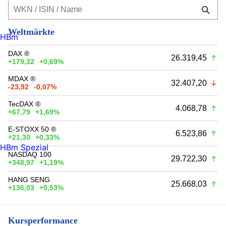
Weltmärkte
HBm
DAX ®
26.319,45
+179,32
+0,69%
MDAX ®
32.407,20
-23,92
-0,07%
TecDAX ®
4.068,78
+67,79
+1,69%
E-STOXX 50 ®
6.523,86
+21,30
+0,33%
HBm Spezial
NASDAQ 100
29.722,30
+348,97
+1,19%
HANG SENG
25.668,03
+136,03
+0,53%
Kursperformance