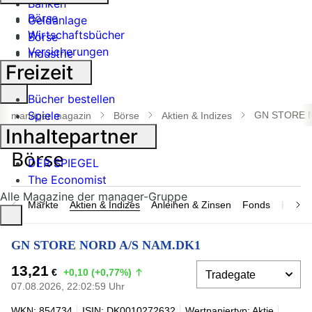
Banken
Börse
Geldanlage
Wirtschaftsbücher
Börse
Versicherungen
Industrie
Freizeit
Suche
Bücher bestellen
öffnen
Spiele
GN STORE 
manager magazin
Börse
Aktien & Indizes
Inhaltepartner
DER SPIEGEL
The Economist
Alle Magazine der manager-Gruppe
Märkte
Aktien & Indizes
Anleihen & Zinsen
Fonds
Rohsto
GN STORE NORD A/S NAM.DK1
13,21
€
+0,10 (+0,77%)
07.08.2026, 22:02:59 Uhr
WKN: 854734
ISIN: DK0010272632
Wertpapiertyp: Aktie