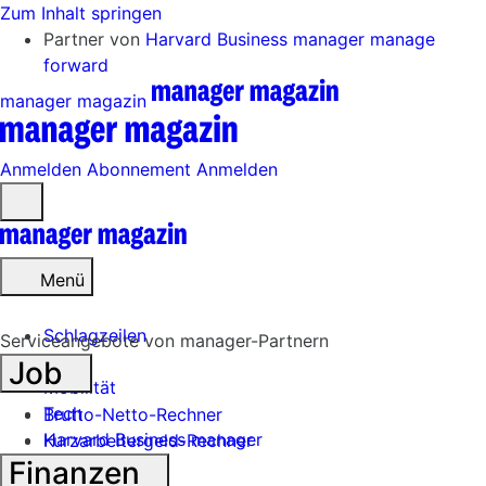
Zum Inhalt springen
Partner von
Harvard Business manager
manage
forward
manager magazin
Anmelden
Abonnement
Anmelden
Menü
öffnen
Menü
Schlagzeilen
Serviceangebote von manager-Partnern
Job
Mobilität
Tech
Brutto-Netto-Rechner
Harvard Business manager
Kurzarbeitergeld-Rechner
Finanzen
Handel