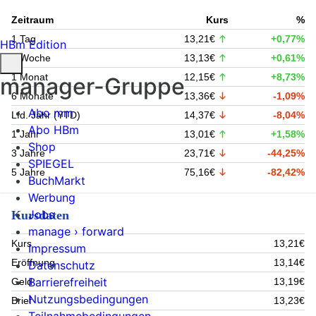
Zeitraum
Kurs
%
1 Tag
13,21€
+0,77%
HBm Edition
1 Woche
13,13€
+0,61%
1 Monat
12,15€
+8,73%
manager-Gruppe
6 Monate
13,36€
-1,09%
Abo mm
Lfd. Jahr (YTD)
14,37€
-8,04%
Abo HBm
1 Jahr
13,01€
+1,58%
Shop
3 Jahre
23,71€
-44,25%
SPIEGEL
5 Jahre
75,16€
-82,42%
BuchMarkt
Werbung
Jobs
Kursdaten
manage › forward
Kurs
13,21€
Impressum
Eröffnung
13,14€
Datenschutz
Barrierefreiheit
Geld
13,19€
Nutzungsbedingungen
Brief
13,23€