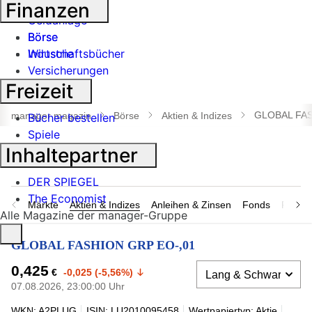
Banken
Finanzen
Geldanlage
Börse
Börse
Industrie
Wirtschaftsbücher
Versicherungen
Freizeit
Suche
öffnen
GLOBAL FAS
manager magazin
Börse
Aktien & Indizes
Bücher bestellen
Spiele
Inhaltepartner
DER SPIEGEL
The Economist
Märkte
Aktien & Indizes
Anleihen & Zinsen
Fonds
Rohsto
Alle Magazine der manager-Gruppe
GLOBAL FASHION GRP EO-,01
0,425
€
-0,025 (-5,56%)
07.08.2026, 23:00:00 Uhr
WKN: A2PLUG
ISIN: LU2010095458
Wertpapiertyp: Aktie