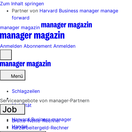
Zum Inhalt springen
Partner von
Harvard Business manager
manage
forward
manager magazin
Anmelden
Abonnement
Anmelden
Menü
öffnen
Menü
Schlagzeilen
Serviceangebote von manager-Partnern
Mobilität
Job
Tech
Harvard Business manager
Brutto-Netto-Rechner
Handel
Kurzarbeitergeld-Rechner