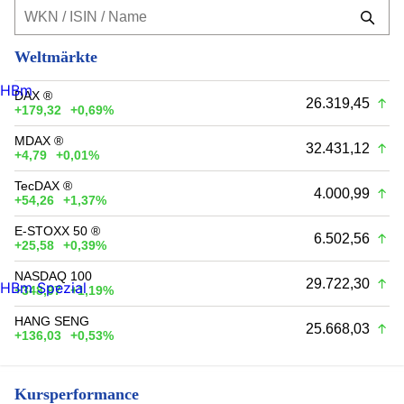
Weltmärkte
HBm
DAX ®
26.319,45
+179,32
+0,69%
MDAX ®
32.431,12
+4,79
+0,01%
TecDAX ®
4.000,99
+54,26
+1,37%
E-STOXX 50 ®
6.502,56
+25,58
+0,39%
NASDAQ 100
29.722,30
HBm Spezial
+348,97
+1,19%
HANG SENG
25.668,03
+136,03
+0,53%
Kursperformance