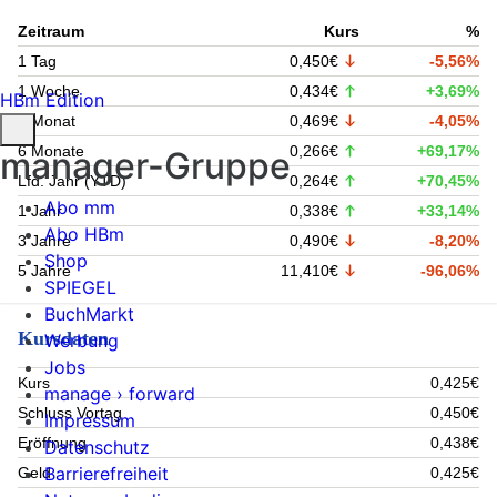
Zeitraum
Kurs
%
1 Tag
0,450€
-5,56%
1 Woche
0,434€
+3,69%
HBm Edition
1 Monat
0,469€
-4,05%
6 Monate
0,266€
+69,17%
manager-Gruppe
Lfd. Jahr (YTD)
0,264€
+70,45%
Abo mm
1 Jahr
0,338€
+33,14%
Abo HBm
3 Jahre
0,490€
-8,20%
Shop
5 Jahre
11,410€
-96,06%
SPIEGEL
BuchMarkt
Kursdaten
Werbung
Jobs
Kurs
0,425€
manage › forward
Schluss Vortag
0,450€
Impressum
Eröffnung
0,438€
Datenschutz
Barrierefreiheit
Geld
0,425€