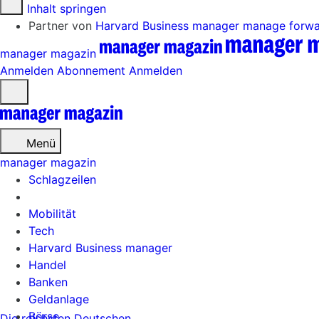
Zum Inhalt springen
Partner von
Harvard Business manager
manage forw
manager magazin
Anmelden
Abonnement
Anmelden
Menü
öffnen
Menü
manager magazin
Schlagzeilen
Mobilität
Tech
Harvard Business manager
Handel
Banken
Geldanlage
Börse
Die reichsten Deutschen