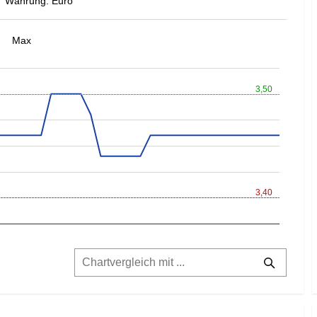
Währung: Euro
Max
3,50
3,40