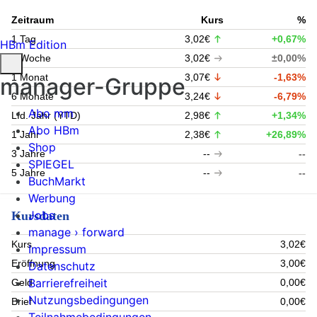
Zeitraum
Kurs
%
1 Tag
3,02€
+0,67%
HBm Edition
1 Woche
3,02€
±0,00%
1 Monat
3,07€
-1,63%
manager-Gruppe
6 Monate
3,24€
-6,79%
Abo mm
Lfd. Jahr (YTD)
2,98€
+1,34%
Abo HBm
1 Jahr
2,38€
+26,89%
Shop
3 Jahre
--
--
SPIEGEL
5 Jahre
--
--
BuchMarkt
Werbung
Jobs
Kursdaten
manage › forward
Kurs
3,02€
Impressum
Eröffnung
3,00€
Datenschutz
Barrierefreiheit
Geld
0,00€
Nutzungsbedingungen
Brief
0,00€