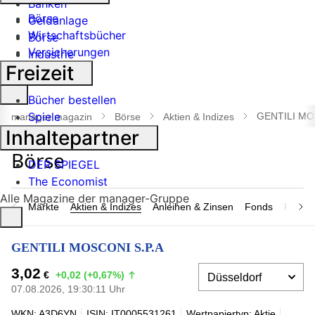
Banken
Börse
Geldanlage
Wirtschaftsbücher
Börse
Versicherungen
Industrie
Freizeit
Suche
Bücher bestellen
öffnen
Spiele
GENTILI MO
manager magazin
Börse
Aktien & Indizes
Inhaltepartner
DER SPIEGEL
The Economist
Alle Magazine der manager-Gruppe
Märkte
Aktien & Indizes
Anleihen & Zinsen
Fonds
Rohsto
GENTILI MOSCONI S.P.A
3,02
€
+0,02 (+0,67%)
07.08.2026, 19:30:11 Uhr
WKN: A3D6YN
ISIN: IT0005531261
Wertpapiertyp: Aktie