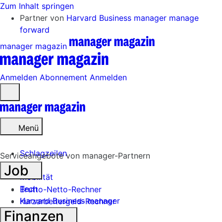
Zum Inhalt springen
Partner von
Harvard Business manager
manage
forward
manager magazin
Anmelden
Abonnement
Anmelden
Menü
öffnen
Menü
Schlagzeilen
Serviceangebote von manager-Partnern
Job
Mobilität
Tech
Brutto-Netto-Rechner
Harvard Business manager
Kurzarbeitergeld-Rechner
Finanzen
Handel