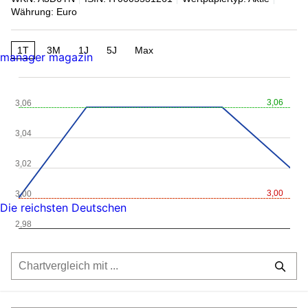
Währung: Euro
1T
3M
1J
5J
Max
manager magazin
3,06
3,06
3,04
3,02
3,00
3,00
Die reichsten Deutschen
2,98