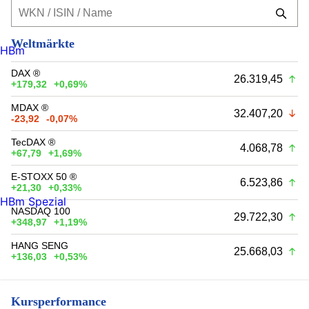
Weltmärkte
HBm
DAX ®
26.319,45
+179,32
+0,69%
MDAX ®
32.407,20
-23,92
-0,07%
TecDAX ®
4.068,78
+67,79
+1,69%
E-STOXX 50 ®
6.523,86
+21,30
+0,33%
HBm Spezial
NASDAQ 100
29.722,30
+348,97
+1,19%
HANG SENG
25.668,03
+136,03
+0,53%
Kursperformance