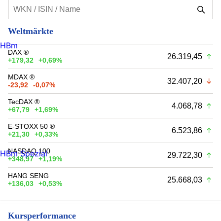
Weltmärkte
HBm
DAX ®
26.319,45
+179,32
+0,69%
MDAX ®
32.407,20
-23,92
-0,07%
TecDAX ®
4.068,78
+67,79
+1,69%
E-STOXX 50 ®
6.523,86
+21,30
+0,33%
NASDAQ 100
HBm Spezial
29.722,30
+348,97
+1,19%
HANG SENG
25.668,03
+136,03
+0,53%
Kursperformance