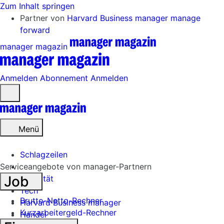
Zum Inhalt springen
Partner von
Harvard Business manager
manage
forward
manager magazin
Anmelden
Abonnement
Anmelden
Menü
öffnen
Menü
Schlagzeilen
Serviceangebote von manager-Partnern
Job
Mobilität
Tech
Brutto-Netto-Rechner
Harvard Business manager
Kurzarbeitergeld-Rechner
Handel