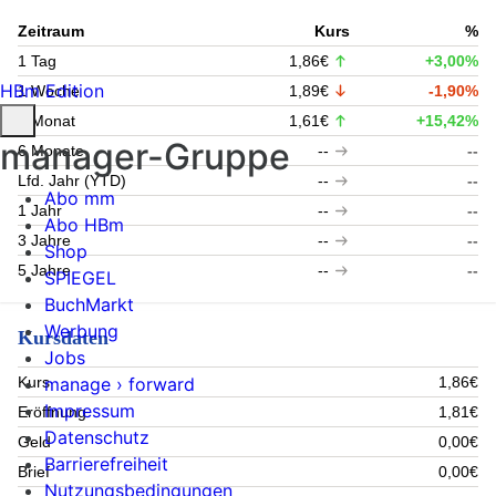
Zeitraum
Kurs
%
1 Tag
1,86€
+3,00%
HBm Edition
1 Woche
1,89€
-1,90%
1 Monat
1,61€
+15,42%
manager-Gruppe
6 Monate
--
--
Lfd. Jahr (YTD)
--
--
Abo mm
1 Jahr
--
--
Abo HBm
3 Jahre
--
--
Shop
5 Jahre
--
--
SPIEGEL
BuchMarkt
Werbung
Kursdaten
Jobs
manage › forward
Kurs
1,86€
Impressum
Eröffnung
1,81€
Datenschutz
Geld
0,00€
Barrierefreiheit
Brief
0,00€
Nutzungsbedingungen