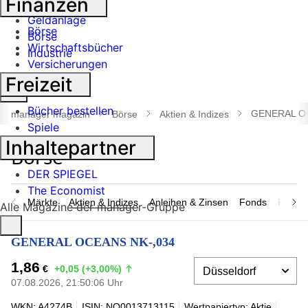
Finanzen
Banken
Geldanlage
Börse
Börse
Wirtschaftsbücher
Industrie
Versicherungen
Freizeit
Suche
öffnen
Bücher bestellen
GENERAL O
manager magazin
Börse
Aktien & Indizes
Spiele
Inhaltepartner
DER SPIEGEL
The Economist
Märkte
Aktien & Indizes
Anleihen & Zinsen
Fonds
Rohsto
Alle Magazine der manager-Gruppe
GENERAL OCEANS NK-,034
1,86
€
+0,05 (+3,00%)
07.08.2026, 21:50:06 Uhr
WKN: A4274B
ISIN: NO0013713115
Wertpapiertyp: Aktie