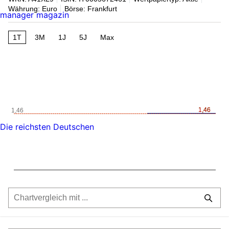
Währung: Euro
Börse: Frankfurt
manager magazin
1T
3M
1J
5J
Max
1,46
1,46
1,46
Die reichsten Deutschen