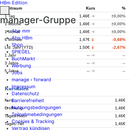
HBm Edition
Zeitraum
Kurs
%
1 Tag
1,46€
±0,00%
manager-Gruppe
1 Woche
1,46€
±0,00%
Abo mm
1 Monat
1,46€
±0,00%
Abo HBm
6 Monate
1,47€
-0,68%
Shop
Lfd. Jahr (YTD)
1,50€
-2,67%
SPIEGEL
1 Jahr
--
--
BuchMarkt
3 Jahre
--
--
Werbung
5 Jahre
--
--
Jobs
manage › forward
Impressum
Kursdaten
Datenschutz
Barrierefreiheit
Kurs
1,46€
Nutzungsbedingungen
Eröffnung
1,46€
Teilnahmebedingungen
Tages-Hoch
1,46€
Cookies & Tracking
Tages-Tief
1,46€
Vertrag kündigen