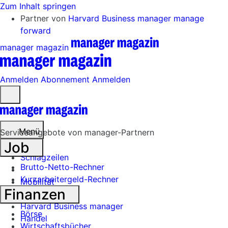
Zum Inhalt springen
Partner von
Harvard Business manager
manage
forward
manager magazin
Anmelden
Abonnement
Anmelden
Menü
öffnen
Menü
Serviceangebote von manager-Partnern
Job
Schlagzeilen
Brutto-Netto-Rechner
Kurzarbeitergeld-Rechner
Mobilität
Finanzen
Tech
Harvard Business manager
Börse
Handel
Wirtschaftsbücher