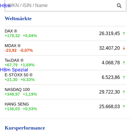
HBm
Weltmärkte
DAX ®
26.319,45
+179,32
+0,69%
MDAX ®
32.407,20
-23,92
-0,07%
TecDAX ®
4.068,78
+67,79
+1,69%
HBm Spezial
E-STOXX 50 ®
6.523,86
+21,30
+0,33%
NASDAQ 100
29.722,30
+348,97
+1,19%
HANG SENG
25.668,03
+136,03
+0,53%
Kursperformance