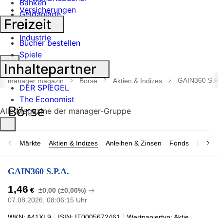
Banken
Versicherungen
Geldanlage
Freizeit
Börse
Industrie
Bücher bestellen
Spiele
Suche
Inhaltepartner
öffnen
GAIN360 S.P
manager magazin
Börse
Aktien & Indizes
DER SPIEGEL
The Economist
Alle Magazine der manager-Gruppe
Märkte
Aktien & Indizes
Anleihen & Zinsen
Fonds
Rohsto
GAIN360 S.P.A.
1,46
€
±0,00 (±0,00%)
07.08.2026, 08:06:15 Uhr
WKN: A41XL9
ISIN: IT0005672461
Wertpapiertyp: Aktie