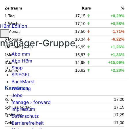
Zeitraum
Kurs
%
1 Tag
17,15
+0,29%
1 Woche
17,10
+0,58%
HBm Edition
1 Monat
17,50
-1,71%
6 Monate
18,34
-6,22%
manager-Gruppe
Lfd. Jahr (YTD)
16,99
+1,26%
Abo mm
1 Jahr
16,97
+1,33%
Abo HBm
3 Jahre
14,95
+15,09%
Shop
5 Jahre
16,82
+2,28%
SPIEGEL
BuchMarkt
Kursdaten
Werbung
Jobs
Kurs
17,20
manage › forward
Schluss Vortag
17,15
Impressum
Eröffnung
17,25
Datenschutz
Barrierefreiheit
Geld
17,00