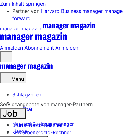
Zum Inhalt springen
Partner von
Harvard Business manager
manage
forward
manager magazin
Anmelden
Abonnement
Anmelden
Menü
öffnen
Menü
Schlagzeilen
Serviceangebote von manager-Partnern
Mobilität
Job
Tech
Harvard Business manager
Brutto-Netto-Rechner
Handel
Kurzarbeitergeld-Rechner