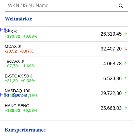
Weltmärkte
HBm
DAX ®
26.319,45
+179,32
+0,69%
MDAX ®
32.407,20
-23,92
-0,07%
TecDAX ®
4.068,78
+67,79
+1,69%
E-STOXX 50 ®
6.523,86
+21,30
+0,33%
NASDAQ 100
29.722,30
HBm Spezial
+348,97
+1,19%
HANG SENG
25.668,03
+136,03
+0,53%
Kursperformance