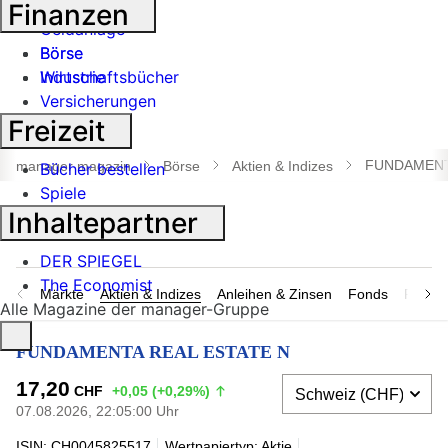
Banken
Finanzen
Geldanlage
Börse
Börse
Industrie
Wirtschaftsbücher
Versicherungen
Freizeit
Suche
öffnen
FUNDAMENT
manager magazin
Börse
Aktien & Indizes
Bücher bestellen
Spiele
Inhaltepartner
DER SPIEGEL
The Economist
Märkte
Aktien & Indizes
Anleihen & Zinsen
Fonds
Rohsto
Alle Magazine der manager-Gruppe
FUNDAMENTA REAL ESTATE N
17,20
CHF
+0,05 (+0,29%)
07.08.2026, 22:05:00 Uhr
ISIN: CH0045825517
Wertpapiertyp: Aktie