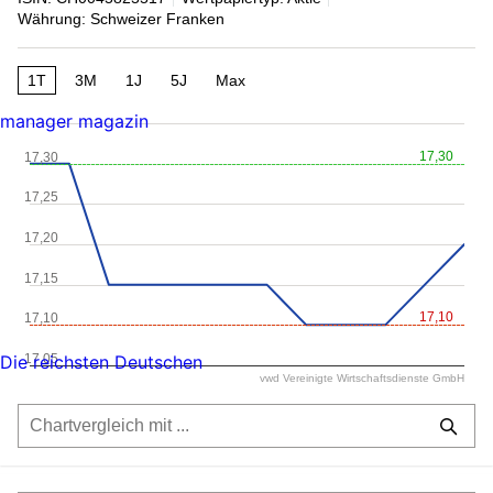
Währung: Schweizer Franken
1T
3M
1J
5J
Max
manager magazin
17,30
17,30
17,25
17,20
17,15
17,10
17,10
17,05
Die reichsten Deutschen
vwd Vereinigte Wirtschaftsdienste GmbH