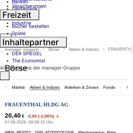
Banken
Versicherungen
Geldanlage
Freizeit
Börse
Industrie
Bücher bestellen
Spiele
Suche
Inhaltepartner
öffnen
FRAUENTHA
manager magazin
Börse
Aktien & Indizes
DER SPIEGEL
The Economist
Alle Magazine der manager-Gruppe
Märkte
Aktien & Indizes
Anleihen & Zinsen
Fonds
Rohsto
FRAUENTHAL HLDG AG
20,40
€
-0,60 (-2,86%)
07.08.2026, 08:06:15 Uhr
WKN: 882002
ISIN: AT0000762406
Wertpapiertyp: Aktie