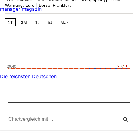
Währung: Euro
Börse: Frankfurt
manager magazin
1T
3M
1J
5J
Max
20,40
20,40
20,40
Die reichsten Deutschen