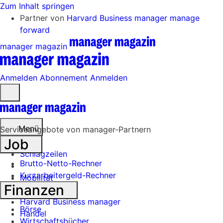
Zum Inhalt springen
Partner von
Harvard Business manager
manage
forward
manager magazin
Anmelden
Abonnement
Anmelden
Menü
öffnen
Menü
Serviceangebote von manager-Partnern
Job
Schlagzeilen
Brutto-Netto-Rechner
Kurzarbeitergeld-Rechner
Mobilität
Finanzen
Tech
Harvard Business manager
Börse
Handel
Wirtschaftsbücher