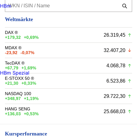
HBm
Weltmärkte
DAX ®
26.319,45
+179,32
+0,69%
MDAX ®
32.407,20
-23,92
-0,07%
TecDAX ®
4.068,78
+67,79
+1,69%
HBm Spezial
E-STOXX 50 ®
6.523,86
+21,30
+0,33%
NASDAQ 100
29.722,30
+348,97
+1,19%
HANG SENG
25.668,03
+136,03
+0,53%
Kursperformance