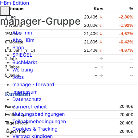
HBm Edition
Zeitraum
Kurs
%
1 Tag
20,40€
-2,86%
manager-Gruppe
1 Woche
20,80€
-1,92%
Abo mm
1 Monat
21,40€
-4,67%
Abo HBm
6 Monate
21,80€
-6,42%
Shop
Lfd. Jahr (YTD)
21,40€
-4,67%
SPIEGEL
1 Jahr
--
--
BuchMarkt
3 Jahre
--
--
Werbung
5 Jahre
--
--
Jobs
manage › forward
Impressum
Kursdaten
Datenschutz
Barrierefreiheit
Kurs
20,40€
Nutzungsbedingungen
Eröffnung
20,40€
Teilnahmebedingungen
Tages-Hoch
20,40€
Cookies & Tracking
Tages-Tief
20,40€
Vertrag kündigen