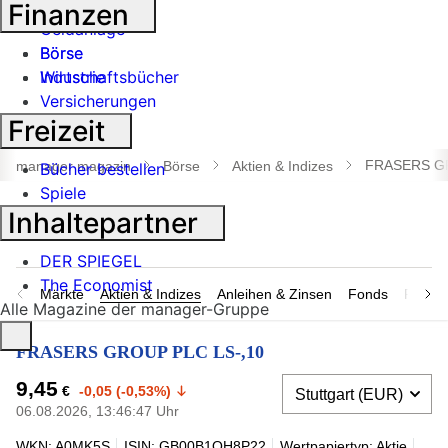
Banken
Finanzen
Geldanlage
Börse
Börse
Industrie
Wirtschaftsbücher
Versicherungen
Freizeit
Suche
öffnen
FRASERS GR
manager magazin
Börse
Aktien & Indizes
Bücher bestellen
Spiele
Inhaltepartner
DER SPIEGEL
The Economist
Märkte
Aktien & Indizes
Anleihen & Zinsen
Fonds
Rohsto
Alle Magazine der manager-Gruppe
FRASERS GROUP PLC LS-,10
9,45
€
-0,05 (-0,53%)
06.08.2026, 13:46:47 Uhr
WKN: A0MK5S
ISIN: GB00B1QH8P22
Wertpapiertyp: Aktie