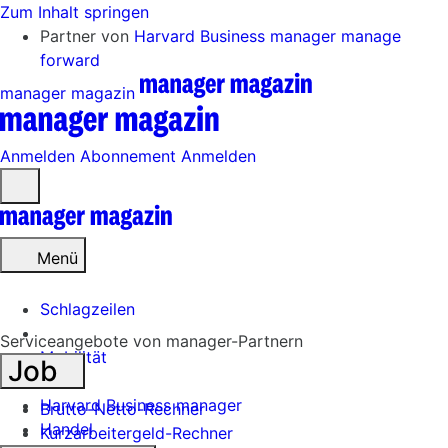
Zum Inhalt springen
Partner von
Harvard Business manager
manage
forward
manager magazin
Anmelden
Abonnement
Anmelden
Menü
öffnen
Menü
Schlagzeilen
Serviceangebote von manager-Partnern
Mobilität
Job
Tech
Harvard Business manager
Brutto-Netto-Rechner
Handel
Kurzarbeitergeld-Rechner