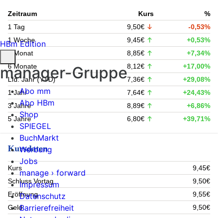
Zeitraum
Kurs
%
1 Tag
9,50€
-0,53%
1 Woche
9,45€
+0,53%
HBm Edition
1 Monat
8,85€
+7,34%
6 Monate
8,12€
+17,00%
manager-Gruppe
Lfd. Jahr (YTD)
7,36€
+29,08%
Abo mm
1 Jahr
7,64€
+24,43%
Abo HBm
3 Jahre
8,89€
+6,86%
Shop
5 Jahre
6,80€
+39,71%
SPIEGEL
BuchMarkt
Kursdaten
Werbung
Jobs
Kurs
9,45€
manage › forward
Schluss Vortag
9,50€
Impressum
Eröffnung
9,55€
Datenschutz
Barrierefreiheit
Geld
9,50€