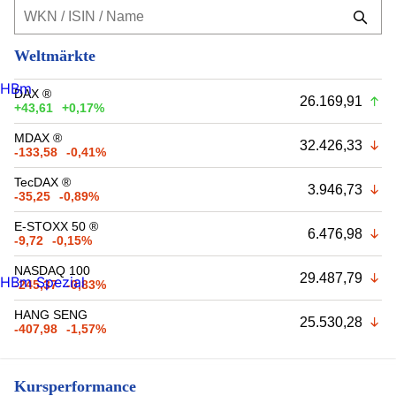
Weltmärkte
HBm
DAX ®
26.169,91
+43,61
+0,17%
MDAX ®
32.426,33
-133,58
-0,41%
TecDAX ®
3.946,73
-35,25
-0,89%
E-STOXX 50 ®
6.476,98
-9,72
-0,15%
NASDAQ 100
29.487,79
HBm Spezial
-245,37
-0,83%
HANG SENG
25.530,28
-407,98
-1,57%
Kursperformance