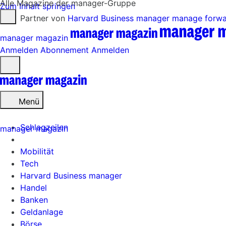
Alle Magazine der manager-Gruppe
Zum Inhalt springen
Partner von
Harvard Business manager
manage forw
manager magazin
Anmelden
Abonnement
Anmelden
Menü
öffnen
Menü
Schlagzeilen
manager magazin
Mobilität
Tech
Harvard Business manager
Handel
Banken
Geldanlage
Börse