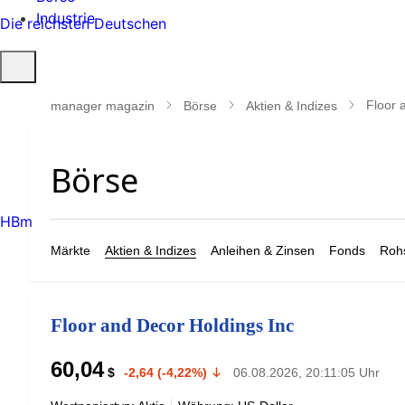
Industrie
Die reichsten Deutschen
Suche
öffnen
Floor 
manager magazin
Börse
Aktien & Indizes
HBm
Märkte
Aktien & Indizes
Anleihen & Zinsen
Fonds
Rohs
Floor and Decor Holdings Inc
60,04
$
-2,64 (-4,22%)
06.08.2026, 20:11:05 Uhr