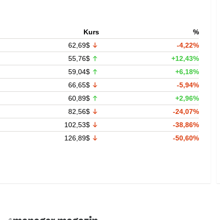
Kurs
%
62,69$
-4,22%
55,76$
+12,43%
59,04$
+6,18%
66,65$
-5,94%
60,89$
+2,96%
82,56$
-24,07%
102,53$
-38,86%
126,89$
-50,60%