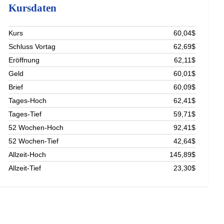
Kursdaten
Kurs
60,04$
Schluss Vortag
62,69$
Eröffnung
62,11$
Geld
60,01$
Brief
60,09$
Tages-Hoch
62,41$
Tages-Tief
59,71$
52 Wochen-Hoch
92,41$
52 Wochen-Tief
42,64$
Allzeit-Hoch
145,89$
Allzeit-Tief
23,30$