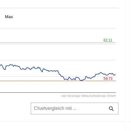
Max
62,11
59,73
vwd Vereinigte Wirtschaftsdienste GmbH