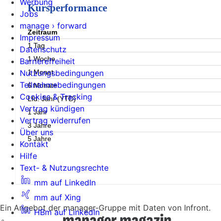
Werbung
Kursperformance
Jobs
manage › forward
Zeitraum
Impressum
1 Tag
Datenschutz
1 Woche
Barrierefreiheit
1 Monat
Nutzungsbedingungen
Teilnahmebedingungen
6 Monate
Cookies & Tracking
Lfd. Jahr (YTD)
Vertrag kündigen
1 Jahr
Vertrag widerrufen
3 Jahre
Über uns
5 Jahre
Kontakt
Hilfe
Text- & Nutzungsrechte
mm auf LinkedIn
mm auf Xing
Ein Angebot der manager-Gruppe mit Daten von Infront.
HBm auf LinkedIn