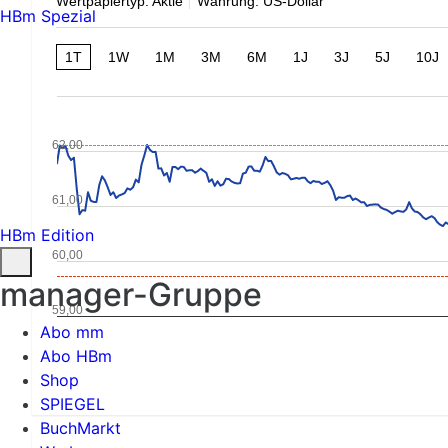
Wertpapiertyp: Aktie
Währung: US-Dollar
HBm Spezial
1T
1W
1M
3M
6M
1J
3J
5J
10J
62,00
61,00
HBm Edition
60,00
manager-Gruppe
59,00
Abo mm
Abo HBm
Shop
SPIEGEL
BuchMarkt