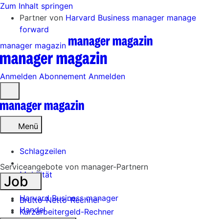
Zum Inhalt springen
Partner von
Harvard Business manager
manage
forward
manager magazin
Anmelden
Abonnement
Anmelden
Menü
öffnen
Menü
Schlagzeilen
Serviceangebote von manager-Partnern
Mobilität
Job
Tech
Harvard Business manager
Brutto-Netto-Rechner
Handel
Kurzarbeitergeld-Rechner