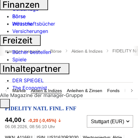
Banken
Finanzen
Geldanlage
Börse
Börse
Industrie
Wirtschaftsbücher
Versicherungen
Freizeit
Suche
öffnen
FIDELITY NA
manager magazin
Börse
Aktien & Indizes
Bücher bestellen
Spiele
Inhaltepartner
DER SPIEGEL
The Economist
Märkte
Aktien & Indizes
Anleihen & Zinsen
Fonds
Rohsto
Alle Magazine der manager-Gruppe
FIDELITY NATL FINL. FNF
44,00
€
-0,20 (-0,45%)
06.08.2026, 08:56:10 Uhr
WKN: A1166U
ISIN: US31620R3030
Wertpapiertyp: Aktie