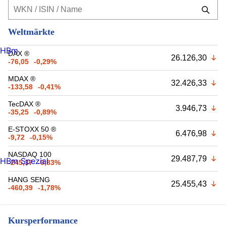
Weltmärkte
HBm
DAX ®
26.126,30
-76,05
-0,29%
MDAX ®
32.426,33
-133,58
-0,41%
TecDAX ®
3.946,73
-35,25
-0,89%
E-STOXX 50 ®
6.476,98
-9,72
-0,15%
NASDAQ 100
29.487,79
HBm Spezial
-245,37
-0,83%
HANG SENG
25.455,43
-460,39
-1,78%
Kursperformance