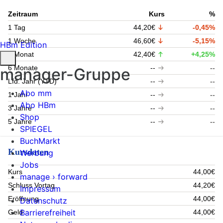
Zeitraum
Kurs
%
1 Tag
44,20€
-0,45%
1 Woche
46,60€
-5,15%
HBm Edition
1 Monat
42,40€
+4,25%
6 Monate
--
--
manager-Gruppe
Lfd. Jahr (YTD)
--
--
Abo mm
1 Jahr
--
--
Abo HBm
3 Jahre
--
--
Shop
5 Jahre
--
--
SPIEGEL
BuchMarkt
Kursdaten
Werbung
Jobs
Kurs
44,00€
manage › forward
Schluss Vortag
44,20€
Impressum
Eröffnung
44,00€
Datenschutz
Barrierefreiheit
Geld
44,00€