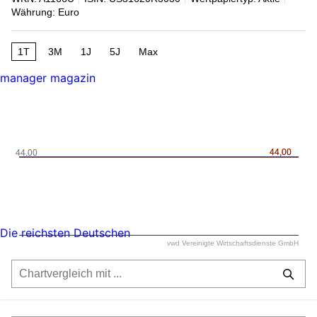
Währung: Euro
1T
3M
1J
5J
Max
manager magazin
44,00
44,00
44,00
Die reichsten Deutschen
vwd Vereinigte Wirtschaftsdienste GmbH