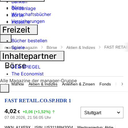
Banken
Börse
Geldanlage
Wirtschaftsbücher
Börse
Versicherungen
Industrie
Freizeit
Suche
Bücher bestellen
öffnen
Spiele
FAST RETAI
manager magazin
Börse
Aktien & Indizes
Inhaltepartner
DER SPIEGEL
The Economist
Alle Magazine der manager-Gruppe
Märkte
Aktien & Indizes
Anleihen & Zinsen
Fonds
Rohsto
FAST RETAIL.CO.SP.HDR 1
4,02
€
+0,06 (+1,52%)
07.08.2026, 21:56:05 Uhr
WKN: A1XE9X
ISIN: US31188H2004
Wertpapiertyp: Aktie