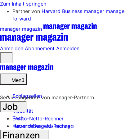
Zum Inhalt springen
Partner von
Harvard Business manager
manage
forward
manager magazin
Anmelden
Abonnement
Anmelden
Menü
öffnen
Menü
Schlagzeilen
Serviceangebote von manager-Partnern
Job
Mobilität
Tech
Brutto-Netto-Rechner
Harvard Business manager
Kurzarbeitergeld-Rechner
Finanzen
Handel