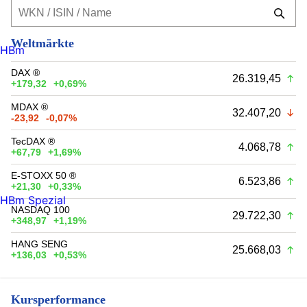
Weltmärkte
HBm
DAX ®
26.319,45
+179,32
+0,69%
MDAX ®
32.407,20
-23,92
-0,07%
TecDAX ®
4.068,78
+67,79
+1,69%
E-STOXX 50 ®
6.523,86
+21,30
+0,33%
HBm Spezial
NASDAQ 100
29.722,30
+348,97
+1,19%
HANG SENG
25.668,03
+136,03
+0,53%
Kursperformance