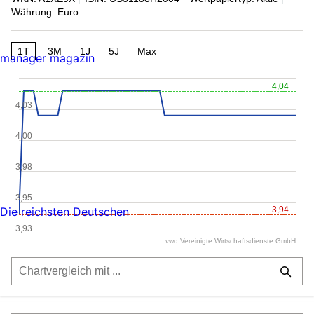
Währung: Euro
1T
3M
1J
5J
Max
manager magazin
4,04
4,03
4,00
3,98
3,95
3,94
Die reichsten Deutschen
3,93
vwd Vereinigte Wirtschaftsdienste GmbH