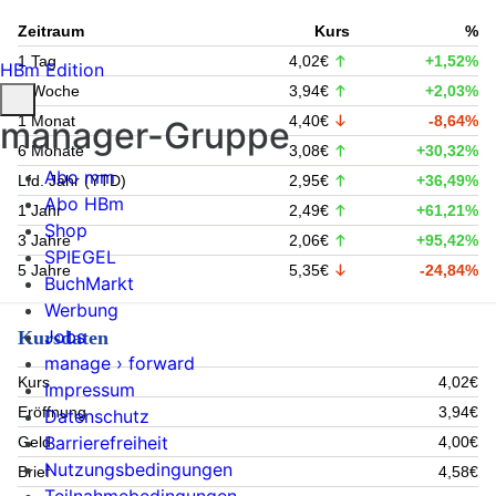
Zeitraum
Kurs
%
1 Tag
4,02€
+1,52%
HBm Edition
1 Woche
3,94€
+2,03%
1 Monat
4,40€
-8,64%
manager-Gruppe
6 Monate
3,08€
+30,32%
Abo mm
Lfd. Jahr (YTD)
2,95€
+36,49%
Abo HBm
1 Jahr
2,49€
+61,21%
Shop
3 Jahre
2,06€
+95,42%
SPIEGEL
5 Jahre
5,35€
-24,84%
BuchMarkt
Werbung
Jobs
Kursdaten
manage › forward
Kurs
4,02€
Impressum
Eröffnung
3,94€
Datenschutz
Barrierefreiheit
Geld
4,00€
Nutzungsbedingungen
Brief
4,58€