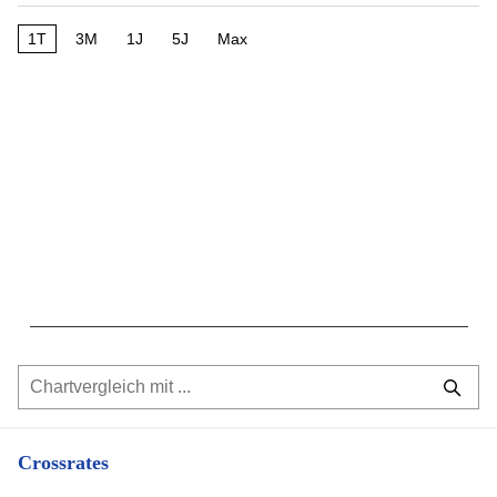
1T
3M
1J
5J
Max
Crossrates