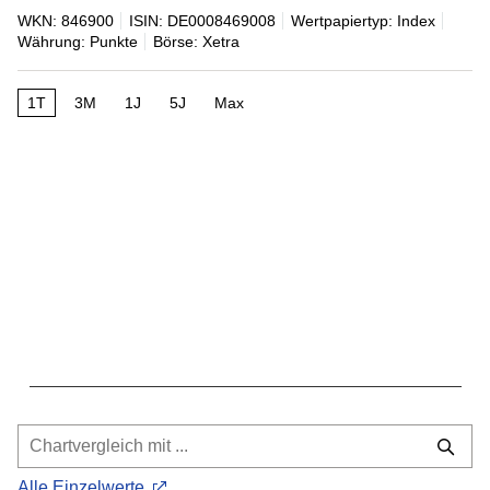
WKN: 846900
ISIN: DE0008469008
Wertpapiertyp: Index
Währung: Punkte
Börse: Xetra
1T
3M
1J
5J
Max
Alle Einzelwerte