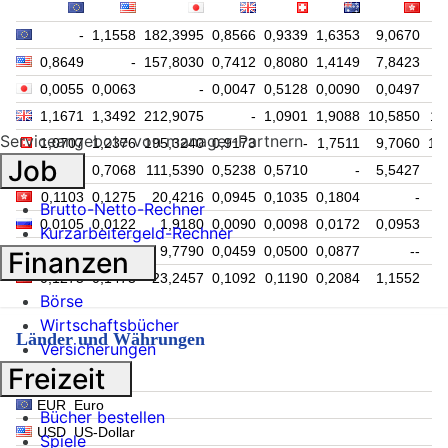
-
1,1558
182,3995
0,8566
0,9339
1,6353
9,0670
9
0,8649
-
157,8030
0,7412
0,8080
1,4149
7,8423
8
0,0055
0,0063
-
0,0047
0,5128
0,0090
0,0497
1,1671
1,3492
212,9075
-
1,0901
1,9088
10,5850
11
Serviceangebote von manager-Partnern
1,0707
1,2376
195,3240
0,9173
-
1,7511
9,7060
10
Job
0,6115
0,7068
111,5390
0,5238
0,5710
-
5,5427
5
0,1103
0,1275
20,4216
0,0945
0,1035
0,1804
-
1
Brutto-Netto-Rechner
0,0105
0,0122
1,9180
0,0090
0,0098
0,0172
0,0953
Kurzarbeitergeld-Rechner
0,0536
0,0620
9,7790
0,0459
0,0500
0,0877
--
Finanzen
0,1275
0,1473
23,2457
0,1092
0,1190
0,2084
1,1552
1
Börse
Wirtschaftsbücher
Länder und Währungen
Versicherungen
Freizeit
EUR
Euro
Bücher bestellen
USD
US-Dollar
Spiele