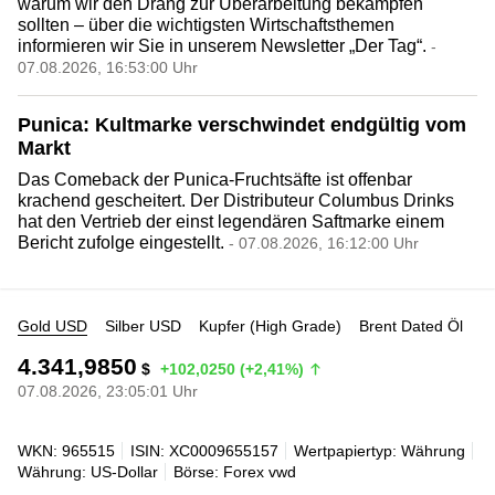
warum wir den Drang zur Überarbeitung bekämpfen
sollten – über die wichtigsten Wirtschaftsthemen
informieren wir Sie in unserem Newsletter „Der Tag“.
-
07.08.2026, 16:53:00 Uhr
Punica: Kultmarke verschwindet endgültig vom
Markt
Das Comeback der Punica-Fruchtsäfte ist offenbar
krachend gescheitert. Der Distributeur Columbus Drinks
hat den Vertrieb der einst legendären Saftmarke einem
Bericht zufolge eingestellt.
- 07.08.2026, 16:12:00 Uhr
Gold USD
Silber USD
Kupfer (High Grade)
Brent Dated Öl
4.341,9850
$
+102,0250 (+2,41%)
07.08.2026, 23:05:01 Uhr
WKN: 965515
ISIN: XC0009655157
Wertpapiertyp: Währung
Währung: US-Dollar
Börse: Forex vwd