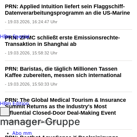
PRN: Applied Intuition liefert sein Flaggschiff-
Datenverarbeitungsprogramm an die US-Marine
- 19.03.2026, 16:24:47 Uhr
HBm Spezial
PRN: ZPMC schließt erste Emissionsrechte-
Transaktion in Shanghai ab
- 19.03.2026, 15:58:32 Uhr
PRN: Baristas, die täglich Millionen Tassen
Kaffee zubereiten, messen sich international
- 19.03.2026, 15:50:33 Uhr
PRN: The Global Medical Tourism & Insurance
HBm Edition
Summit Returns as the Industry's Most
Influential Closed-Door Deal-Making Event
manager-Gruppe
- 19.03.2026, 15:10:17 Uhr
Abo mm