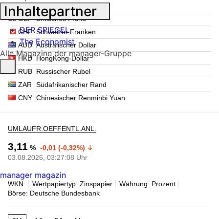
JPY
Japanischer Yen
Inhaltepartner
GBP
Britisches Pfund
DER SPIEGEL
CHF
Schweizer Franken
The Economist
AUD
Australischer Dollar
Alle Magazine der manager-Gruppe
HKD
HongKong-Dollar
RUB
Russischer Rubel
ZAR
Südafrikanischer Rand
CNY
Chinesischer Renminbi Yuan
UMLAUFR.OEFFENTL.ANL.
3,11
%
-0,01 (-0,32%)
03.08.2026, 03:27:08 Uhr
manager magazin
WKN:
Wertpapiertyp: Zinspapier
Währung: Prozent
Börse: Deutsche Bundesbank