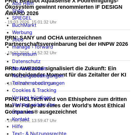
PRN: Beatbot AquaSense X Poolreinigungs-
Abo HBm
Ökosystem gewinnt renommierten iF DESIGN
Shop
AWARD 2026
SPIEGEL
- 19.03.2026, 15:01:32 Uhr
BuchMarkt
Werbung
PRN: SANY und OCHA unterzeichnen
Jobs
Partnerschaftsvereinbarung bei der HNPW 2026
manage › forward
- 19.03.2026, 14:52:32 Uhr
Impressum
Datenschutz
Barrierefreiheit
PRN: AWE2026 signalisiert die Zukunft: Ein
entscheidender Moment für das Zeitalter der KI
Nutzungsbedingungen
Teilnahmebedingungen
- 19.03.2026, 14:16:17 Uhr
Cookies & Tracking
Vertrag kündigen
PRN: HCLTech wird von Ethisphere zum dritten
Vertrag widerrufen
Mal in Folge als eines der World's Most Ethical
Über uns
Companies® ausgezeichnet
Kontakt
- 19.03.2026, 13:59:47 Uhr
Hilfe
Text- & Nutzungsrechte