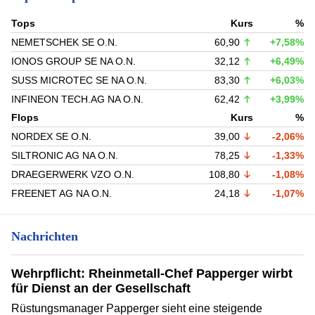
Tops
Kurs
%
NEMETSCHEK SE O.N.
60,90
+7,58%
IONOS GROUP SE NA O.N.
32,12
+6,49%
SUSS MICROTEC SE NA O.N.
83,30
+6,03%
INFINEON TECH.AG NA O.N.
62,42
+3,99%
Flops
Kurs
%
NORDEX SE O.N.
39,00
-2,06%
SILTRONIC AG NA O.N.
78,25
-1,33%
DRAEGERWERK VZO O.N.
108,80
-1,08%
FREENET AG NA O.N.
24,18
-1,07%
Nachrichten
Wehrpflicht: Rheinmetall-Chef Papperger wirbt
für Dienst an der Gesellschaft
Rüstungsmanager Papperger sieht eine steigende