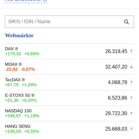
Weltmärkte
DAX ®
26.319,45
+179,32
+0,69%
MDAX ®
32.407,20
-23,92
-0,07%
TecDAX ®
4.068,78
+67,79
+1,69%
E-STOXX 50 ®
6.523,86
+21,30
+0,33%
NASDAQ 100
29.722,30
+348,97
+1,19%
HANG SENG
25.668,03
+136,03
+0,53%