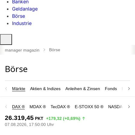
Banken
Geldanlage
Börse
Industrie
Suche
öffnen
Börse
manager magazin
Märkte
Aktien & Indizes
Anleihen & Zinsen
Fonds
Rohsto
DAX ®
MDAX ®
TecDAX ®
E-STOXX 50 ®
NASDAQ 100
26.319,45
PKT
+179,32 (+0,69%)
07.08.2026, 17:50:00 Uhr