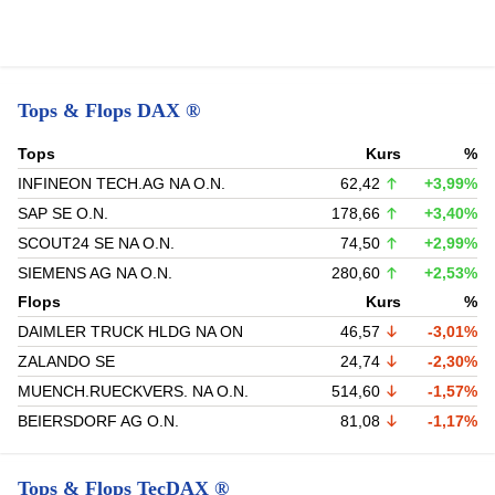
Tops & Flops DAX ®
Tops
Kurs
%
INFINEON TECH.AG NA O.N.
62,42
+3,99%
SAP SE O.N.
178,66
+3,40%
SCOUT24 SE NA O.N.
74,50
+2,99%
SIEMENS AG NA O.N.
280,60
+2,53%
Flops
Kurs
%
DAIMLER TRUCK HLDG NA ON
46,57
-3,01%
ZALANDO SE
24,74
-2,30%
MUENCH.RUECKVERS. NA O.N.
514,60
-1,57%
BEIERSDORF AG O.N.
81,08
-1,17%
Tops & Flops TecDAX ®