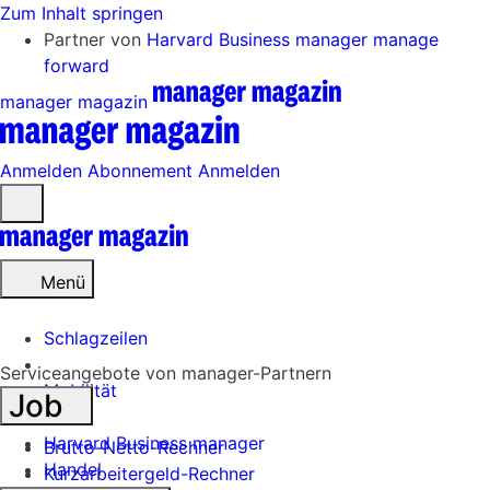
Zum Inhalt springen
Partner von
Harvard Business manager
manage
forward
manager magazin
Anmelden
Abonnement
Anmelden
Menü
öffnen
Menü
Schlagzeilen
Serviceangebote von manager-Partnern
Mobilität
Job
Tech
Harvard Business manager
Brutto-Netto-Rechner
Handel
Kurzarbeitergeld-Rechner