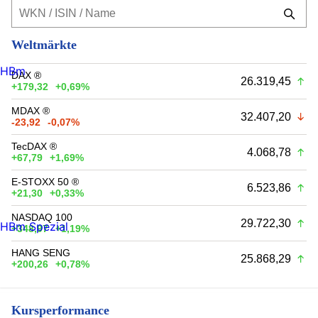
Weltmärkte
HBm
DAX ®
26.319,45
+179,32
+0,69%
MDAX ®
32.407,20
-23,92
-0,07%
TecDAX ®
4.068,78
+67,79
+1,69%
E-STOXX 50 ®
6.523,86
+21,30
+0,33%
NASDAQ 100
29.722,30
HBm Spezial
+348,97
+1,19%
HANG SENG
25.868,29
+200,26
+0,78%
Kursperformance