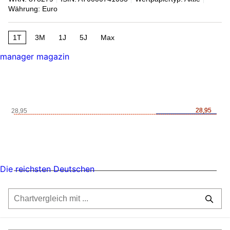
Währung: Euro
1T
3M
1J
5J
Max
manager magazin
28,95
28,95
28,95
Die reichsten Deutschen