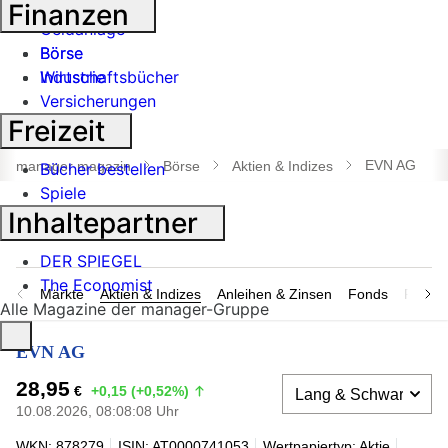
Banken
Finanzen
Geldanlage
Börse
Börse
Industrie
Wirtschaftsbücher
Versicherungen
Freizeit
Suche
öffnen
EVN AG
manager magazin
Börse
Aktien & Indizes
Bücher bestellen
Spiele
Inhaltepartner
DER SPIEGEL
The Economist
Märkte
Aktien & Indizes
Anleihen & Zinsen
Fonds
Rohsto
Alle Magazine der manager-Gruppe
EVN AG
28,95
€
+0,15 (+0,52%)
10.08.2026, 08:08:08 Uhr
WKN: 878279
ISIN: AT0000741053
Wertpapiertyp: Aktie