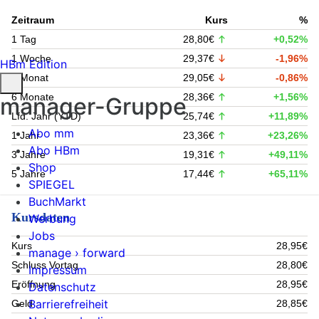
Zeitraum
Kurs
%
1 Tag
28,80€
+0,52%
1 Woche
29,37€
-1,96%
HBm Edition
1 Monat
29,05€
-0,86%
6 Monate
28,36€
+1,56%
manager-Gruppe
Lfd. Jahr (YTD)
25,74€
+11,89%
Abo mm
1 Jahr
23,36€
+23,26%
Abo HBm
3 Jahre
19,31€
+49,11%
Shop
5 Jahre
17,44€
+65,11%
SPIEGEL
BuchMarkt
Kursdaten
Werbung
Jobs
Kurs
28,95€
manage › forward
Schluss Vortag
28,80€
Impressum
Eröffnung
28,95€
Datenschutz
Barrierefreiheit
Geld
28,85€